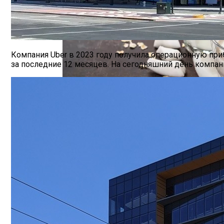
Hyundai Santa Fe: Мощное Сочетание Тра
Компания Uber в 2023 году получила операционную при
за последние 12 месяцев. На сегодняшний день компани
В Китае Зафиксировали Самую Большую
Безлактозное Молоко — Обычное Молок
Как Грамотно Начать Карьеру Молодым
Какие Кредиты Дают В Беларуси На Ки