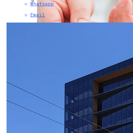
Whatsapp
Финансовая Грамотность: Как Отклады
Email
Почем «переобуться»? Разобрались С
249 Пользователей Из 250 Возможных. 
Научное Объяснение Через Сколько Дне
Беларусь Планирует Создать Совместн
Какие Болезни Люди Провоцируют Сами
Интересные И Познавательные Факты 
Как Найти Баланс Между Работой И Лич