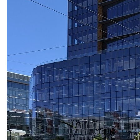
Шипы Или Липучка? Что Выбрать В Усл
В Нью-Йорке Введут Плату За Пробки В
7 Домашних Методов Для Улучшения Па
Какие Навыки Станут Ключевыми Через 1