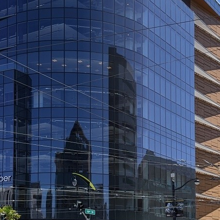
овиях Российской Зимы?
 Центре Города
мяти И Концентрации
0 Лет И Как Подготовиться К Ним Сегодня