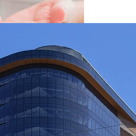
вать Сбережения
 Новыми Ценами На Зимнюю Резину
Viber Изучил, Как Белорусы Применяют Групповые Чаты
й Человек Умрет Без Сна
ые Фармпроизводства В Узбекистане
 Себе Вредными Привычками, И Чем Это Опасно
Про Животных И Человека
ной Жизнью, И Не Выгореть