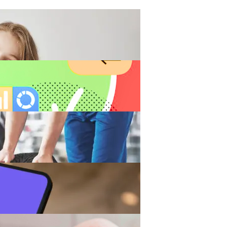
Тыс. Бонусов. Их Хватит, Чтобы Спасти Жизнь Троим Д