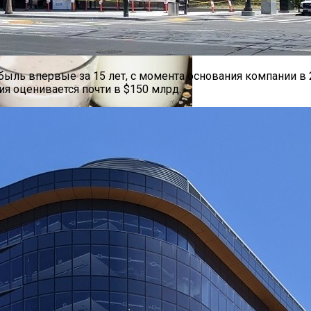
диций И Новаций При Расходе 6 Л На «сотню»
быль впервые за 15 лет, с момента основания компании в 
я оценивается почти в $150 млрд.
 Дефляцию За 14 Лет
о Или Хорошая Альтернатива?
 Специалистам
тайские Автомобили