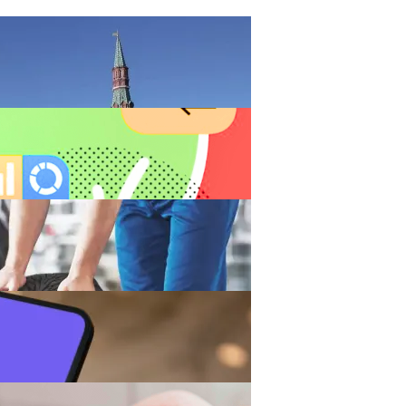
ыборы Идут Четыре Кандидата