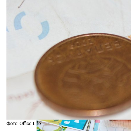
Шипы Или Липучка? Что Выбрать В Усл
Беларусь Планирует Создать Совместн
7 Домашних Методов Для Улучшения Па
Какие Навыки Станут Ключевыми Через 1
Фото: Office Life