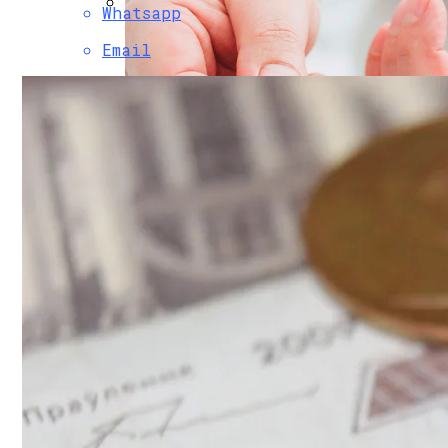
Whatsapp
Финансовая Грамотность: Как Отклады
Email
Почем «переобуться»? Разобрались С
249 Пользователей Из 250 Возможных. 
Научное Объяснение Через Сколько Дне
В Беларуси Составили Топ-10 Эмитенто
Какие Болезни Люди Провоцируют Сами
Интересные И Познавательные Факты 
Как Найти Баланс Между Работой И Лич