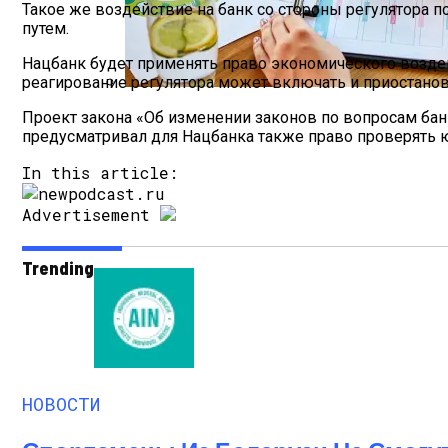
Такое же воздействие на банк со стороны регулятора 
путем.
Нацбанк будет применять право экономического возде
реагирование регулятора может включать и приостанов
Как Мы Худеем: 8 Этапов Похудения У 
Проект закона «Об изменении законов по вопросам ба
предусматривал для Нацбанка также право проверять юр
In this article:
Advertisement
Trending
НОВОСТИ