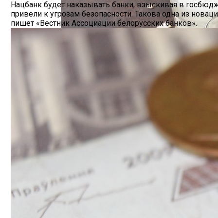
Нацбанк будет наказывать банки, взыскивая в госбюдж
Hyundai Santa Fe: Мощное Сочетание Тра
привели к угрозам безопасности. Такова одна из новац
пишет «Вестник Ассоциации белорусских банков».
Белорусы Накопили В Альфа-Банке 900 
Безлактозное Молоко — Обычное Молок
Как Грамотно Начать Карьеру Молодым
Какие Кредиты Дают В Беларуси На Ки