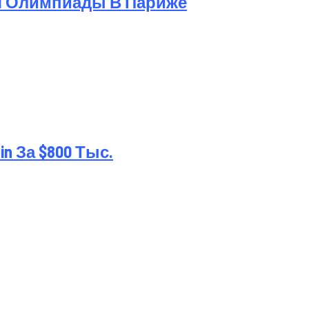
я Олимпиады В Париже
 За $800 Тыс.