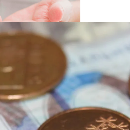
вать Сбережения
 Новыми Ценами На Зимнюю Резину
Viber Изучил, Как Белорусы Применяют Групповые Чаты
й Человек Умрет Без Сна
в Самых Востребованных Акций И Облигаций За 2023 Го
 Себе Вредными Привычками, И Чем Это Опасно
Про Животных И Человека
ной Жизнью, И Не Выгореть