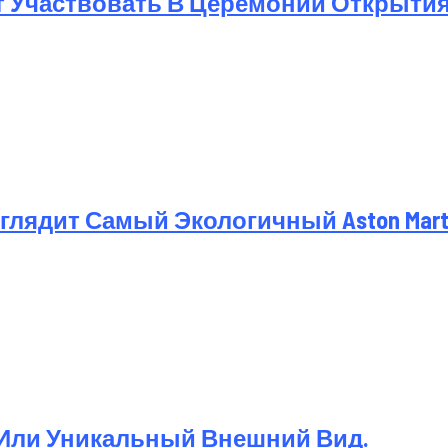
т Участвовать В Церемонии Открыти
лядит Самый Экологичный Aston Martin
 Или Уникальный Внешний Вид.