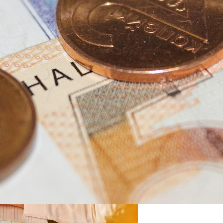
овиях Российской Зимы?
ые Фармпроизводства В Узбекистане
мяти И Концентрации
0 Лет И Как Подготовиться К Ним Сегодня