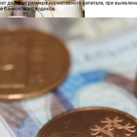
ет до 1% от размера нормативного капитала, при выявлени
диций И Новаций При Расходе 6 Л На «сотню»
ий Банковского кодекса,
Тыс. Бонусов. Их Хватит, Чтобы Спасти Жизнь Троим Д
о Или Хорошая Альтернатива?
 Специалистам
тайские Автомобили