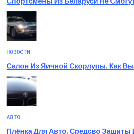
Спортсмены Из Беларуси Не Смогу
НОВОСТИ
Салон Из Яичной Скорлупы. Как Выг
АВТО
Плёнка Для Авто, Средсво Защиты