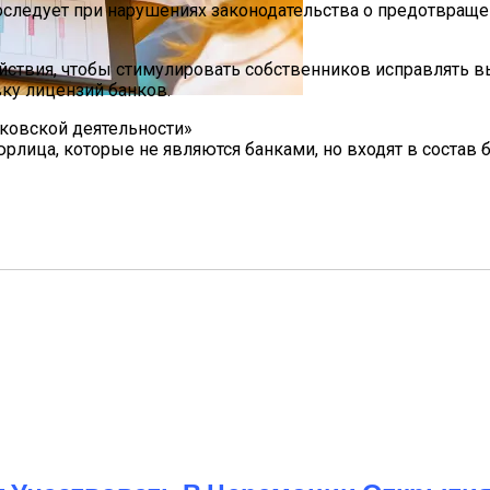
последует при нарушениях законодательства о предотвращ
йствия, чтобы стимулировать собственников исправлять 
ку лицензий банков.
Мужчин И Женщин
нковской деятельности»
лица, которые не являются банками, но входят в состав 