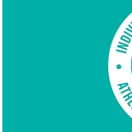
Какие Кредиты Дают В Беларуси
На Китайские Автомобили