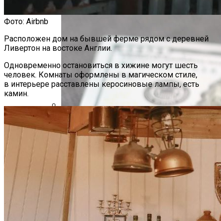
Фото: Airbnb
Расположен дом на бывшей ферме рядом с деревней
Ливертон на востоке Англии.
Одновременно остановиться в хижине могут шесть
человек. Комнаты оформлены в магическом стиле,
в интерьере расставлены керосиновые лампы, есть
камин.
МЗКТ Объявил О Возобновлении
Выпуска Автобусов «Неман»