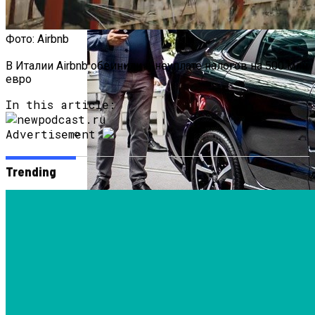
Фото: Airbnb
В Италии Airbnb обвинили в неуплате налогов на 500 млн
евро
In this article:
Advertisement
В Интервью Американскому
Trending
Журналисту Путин Похвалил Маска И
Рассказал О Планах В Украине