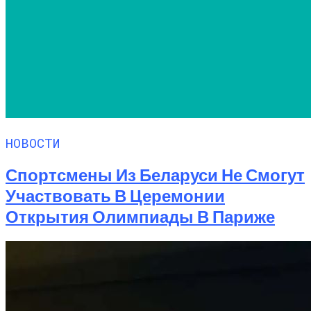
НОВОСТИ
Спортсмены Из Беларуси Не Смогут
Участвовать В Церемонии
Открытия Олимпиады В Париже