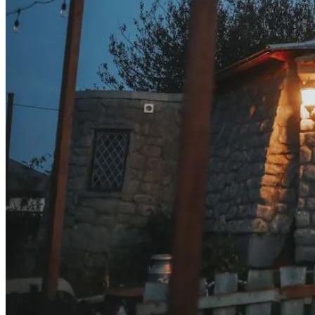
Почем «переобуться»? Разобрались
С Новыми Ценами На Зимнюю Резину