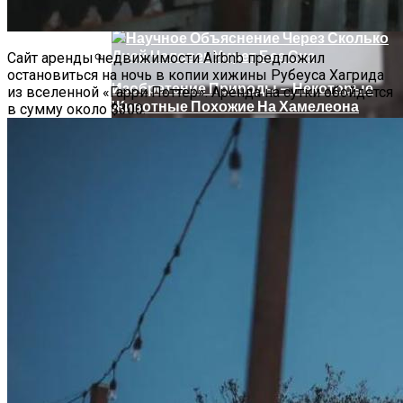
Про Животных И Человека
Сайт аренды недвижимости Airbnb предложил
остановиться на ночь в копии хижины Рубеуса Хагрида
Изобретение Природы — Некоторые
из вселенной «Гарри Поттер». Аренда на сутки обойдется
Животные Похожие На Хамелеона
в сумму около $300.
Что Изучает Экология И Её Значение В
Жизни Человека
В Беларуси Смогут Закупать Больше
Лекарств Для Пациентов С Тяжелыми
Заболеваниями