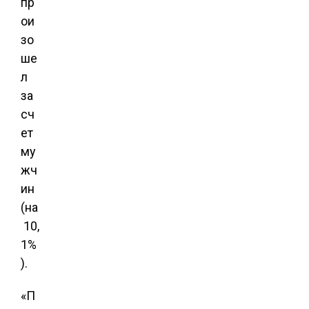
пр
ои
зо
ше
л
за
сч
ет
му
жч
ин
(на
10,
1%
).
«П