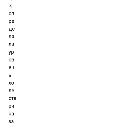
%
оп
ре
де
ля
ли
ур
ов
ен
ь
хо
ле
сте
ри
на
за