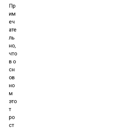
Пр
им
еч
ате
ль
но,
что
в о
сн
ов
но
м
это
т
ро
ст