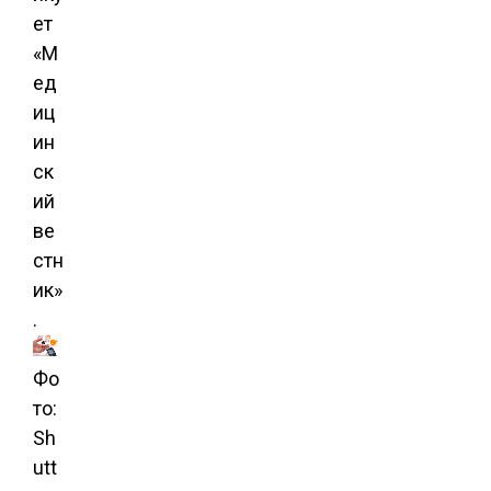
ет
«М
ед
иц
ин
ск
ий
ве
стн
ик»
.
Фо
то:
Sh
utt