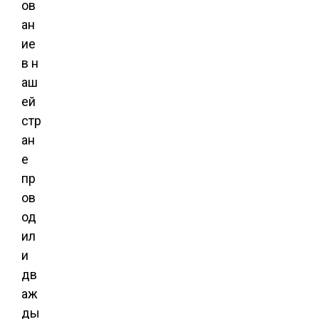
ов
ан
ие
в н
аш
ей
стр
ан
е
пр
ов
од
ил
и
дв
аж
ды