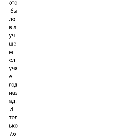
это
бы
ло
в л
уч
ше
м
сл
уча
е
год
наз
ад.
И
тол
ько
7,6