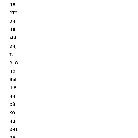
ле
сте
ри
не
ми
ей,
т.
е. с
по
вы
ше
нн
ой
ко
нц
ент
ра