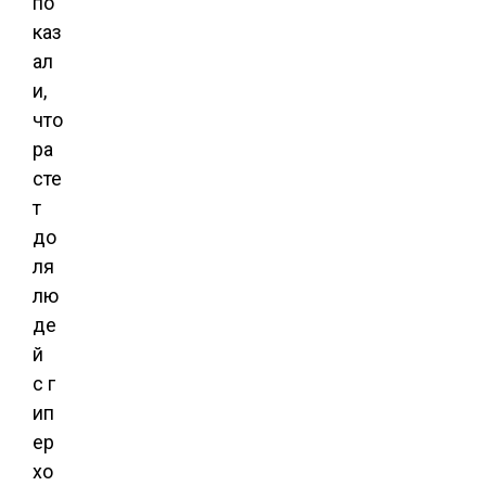
по
каз
ал
и,
что
ра
сте
т
до
ля
лю
де
й
с г
ип
ер
хо