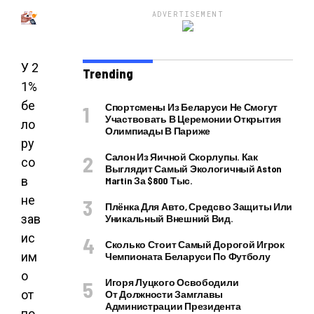
ADVERTISEMENT
У 2
Trending
1%
бе
Спортсмены Из Беларуси Не Смогут
Участвовать В Церемонии Открытия
ло
Олимпиады В Париже
ру
Салон Из Яичной Скорлупы. Как
со
Выглядит Самый Экологичный Aston
в
Martin За $800 Тыс.
не
Плёнка Для Авто, Средсво Защиты Или
зав
Уникальный Внешний Вид.
ис
Сколько Стоит Самый Дорогой Игрок
им
Чемпионата Беларуси По Футболу
о
Игоря Луцкого Освободили
от
От Должности Замглавы
Администрации Президента
по