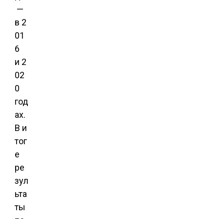
—
в 2
01
6
и 2
02
0
год
ах.
В и
тог
е
ре
зул
ьта
ты