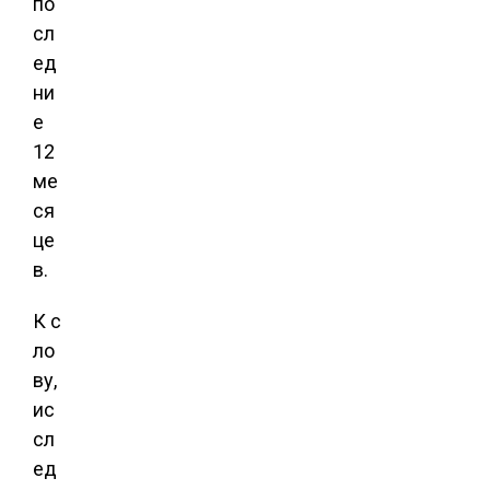
по
сл
ед
ни
е
12
ме
ся
це
в.
К с
ло
ву,
ис
сл
ед