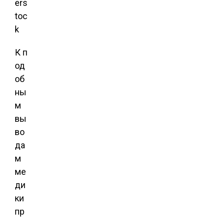
ers
toc
k
К п
од
об
ны
м
вы
во
да
м
ме
ди
ки
пр