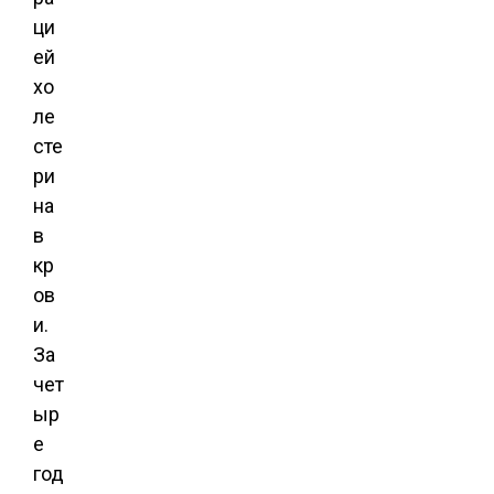
ци
ей
хо
ле
сте
ри
на
в
кр
ов
и.
За
чет
ыр
е
год