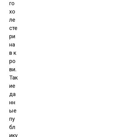
го
хо
ле
сте
ри
на
в к
ро
ви.
Так
ие
да
нн
ые
пу
бл
ику