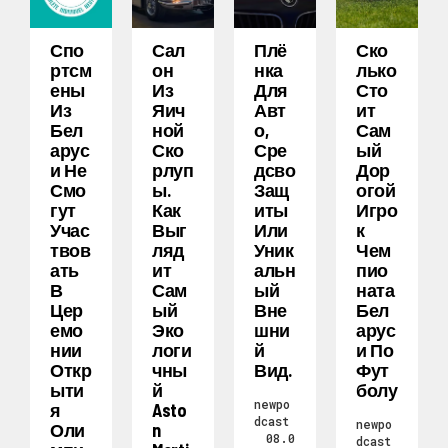
Спо
Сал
Плё
Ско
Ртсм
Он
Нка
Лько
Ены
Из
Для
Сто
Из
Яич
Авт
Ит
Бел
Ной
О,
Сам
Арус
Ско
Сре
Ый
И Не
Рлуп
Дсво
Дор
Смо
Ы.
Защ
Огой
Гут
Как
Иты
Игро
Учас
Выг
Или
К
Твов
Ляд
Уник
Чем
Ать
Ит
Альн
Пио
В
Сам
Ый
Ната
Цер
Ый
Вне
Бел
Емо
Эко
Шни
Арус
Нии
Логи
Й
И По
Откр
Чны
Вид.
Фут
Ыти
Й
Болу
newpo
Я
Asto
dcast
newpo
Оли
N
08.0
dcast