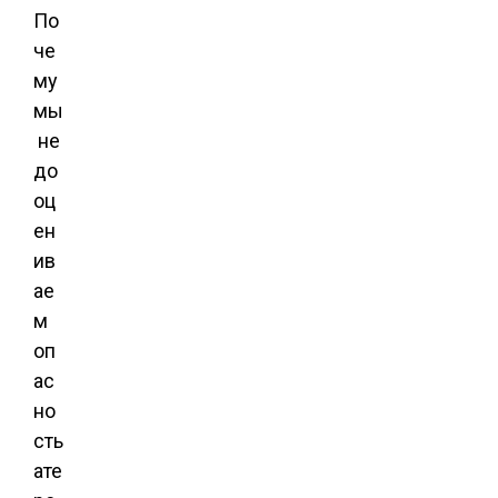
По
че
му
мы
не
до
оц
ен
ив
ае
м
оп
ас
но
сть
ате