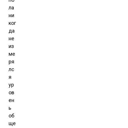
ла
ни
ког
да
не
из
ме
ря
лс
я
ур
ов
ен
ь
об
ще