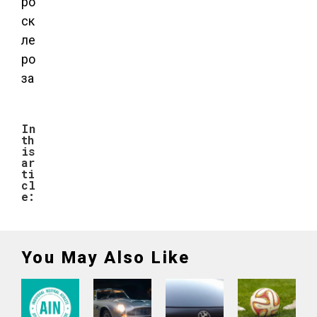
ро
ск
ле
ро
за
In
th
is
ar
ti
cl
e:
You May Also Like