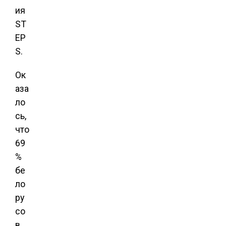
ия
ST
EP
S.
Ок
аза
ло
сь,
что
69
%
бе
ло
ру
со
в