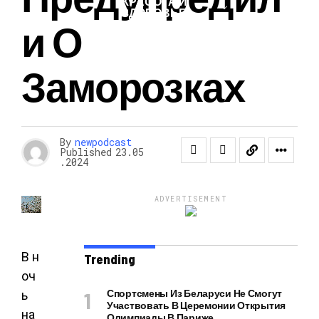
КРАСОТА И
ЗДОРОВЬЕ
И О
Заморозках
By
newpodcast
Published
23.05
.2024
ADVERTISEMENT
В н
Trending
оч
Спортсмены Из Беларуси Не Смогут
ь
Участвовать В Церемонии Открытия
на
Олимпиады В Париже