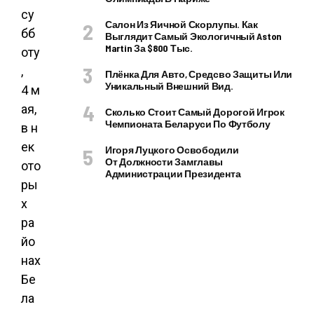
су
Салон Из Яичной Скорлупы. Как
бб
Выглядит Самый Экологичный Aston
Martin За $800 Тыс.
оту
,
Плёнка Для Авто, Средсво Защиты Или
Уникальный Внешний Вид.
4 м
ая,
Сколько Стоит Самый Дорогой Игрок
Чемпионата Беларуси По Футболу
в н
ек
Игоря Луцкого Освободили
От Должности Замглавы
ото
Администрации Президента
ры
х
ра
йо
нах
Бе
ла