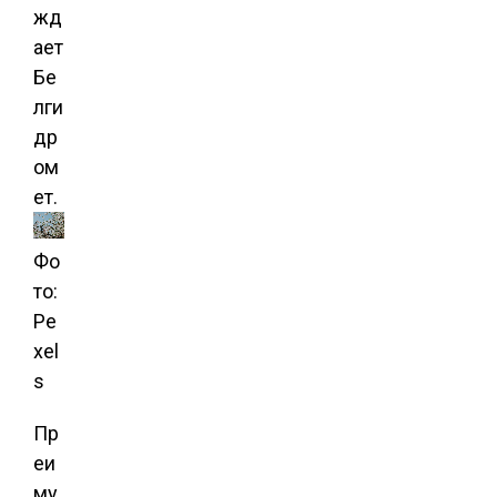
жд
ает
Бе
лги
др
ом
ет.
Фо
то:
Pe
xel
s
Пр
еи
му