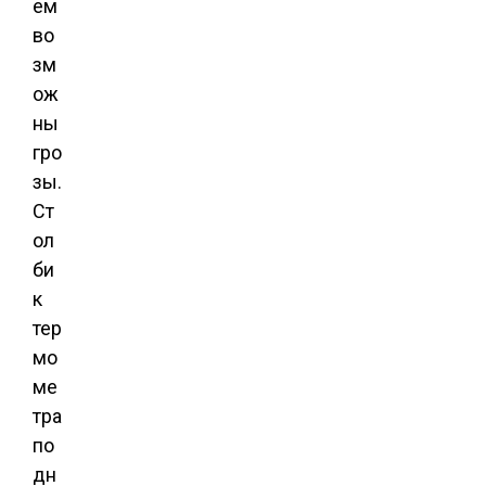
ем
во
зм
ож
ны
гро
зы.
Ст
ол
би
к
тер
мо
ме
тра
по
дн