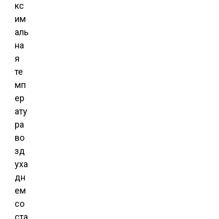
кс
им
аль
на
я
те
мп
ер
ату
ра
во
зд
уха
дн
ем
со
ста