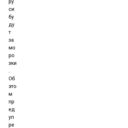
ру
си
бу
ду
т
за
мо
ро
зки
.
Об
это
м
пр
ед
уп
ре