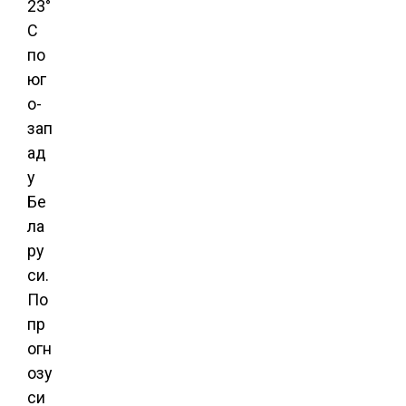
23°
C
по
юг
о-
зап
ад
у
Бе
ла
ру
си.
По
пр
огн
озу
си