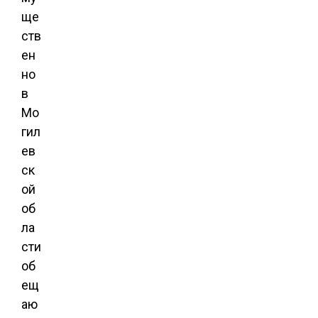
ще
ств
ен
но
в
Мо
гил
ев
ск
ой
об
ла
сти
об
ещ
аю