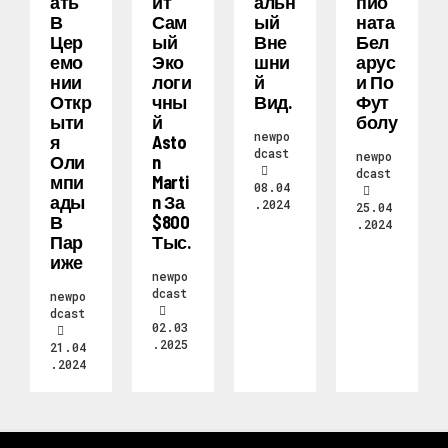
Ать
Ит
Альн
Пио
В
Сам
Ый
Ната
Цер
Ый
Вне
Бел
Емо
Эко
Шни
Арус
Нии
Логи
Й
И По
Откр
Чны
Вид.
Фут
Ыти
Й
Болу
newpo
Я
Asto
dcast
newpo
Оли
N
dcast
Мпи
Marti
08.04
Ады
N За
.2024
25.04
В
$800
.2024
Пар
Тыс.
Иже
newpo
dcast
newpo
dcast
02.03
.2025
21.04
.2024