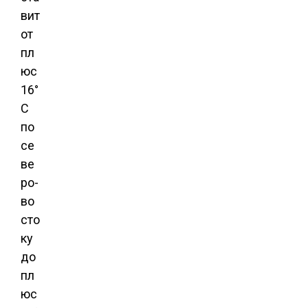
вит
от
пл
юс
16°
C
по
се
ве
ро-
во
сто
ку
до
пл
юс