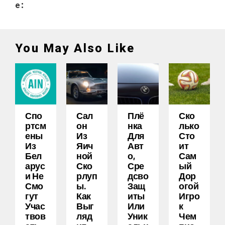
e:
You May Also Like
Спо
Сал
Плё
Ско
Ртсм
Он
Нка
Лько
Ены
Из
Для
Сто
Из
Яич
Авт
Ит
Бел
Ной
О,
Сам
Арус
Ско
Сре
Ый
И Не
Рлуп
Дсво
Дор
Смо
Ы.
Защ
Огой
Гут
Как
Иты
Игро
Учас
Выг
Или
К
Твов
Ляд
Уник
Чем