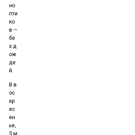
но
пти
ко
в —
бе
з д
ож
де
й.
В в
ос
кр
ес
ен
ье,
5 м