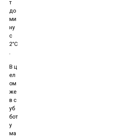
т
до
ми
ну
с
2°C
.
В ц
ел
ом
же
в с
уб
бот
у
ма