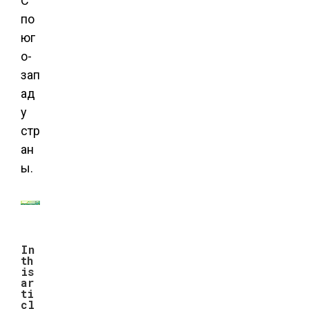
C
по
юг
о-
зап
ад
у
стр
ан
ы.
In
th
is
ar
ti
cl