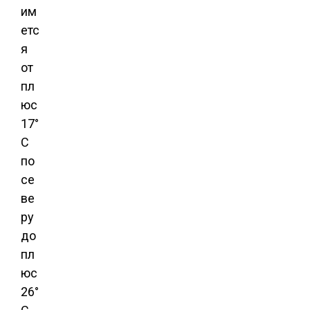
им
етс
я
от
пл
юс
17°
C
по
се
ве
ру
до
пл
юс
26°