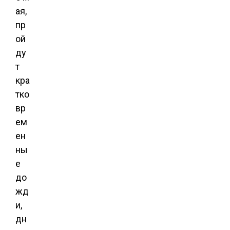
ая,
пр
ой
ду
т
кра
тко
вр
ем
ен
ны
е
до
жд
и,
дн