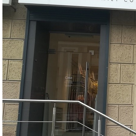
Какие Кредиты Дают В Беларуси
На Китайские Автомобили
Шипы Или Липучка? Что Выбрать В
Условиях Российской Зимы?
7 Домашних Методов Для Улучшения
Узбекистан Хочет Собирать БелАЗы.
Памяти И Концентрации
Лукашенко Пообещал «подставить
Плечо»
Какие Навыки Станут Ключевыми
Через 10 Лет И Как Подготовиться К Ним
Сегодня