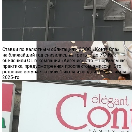
Hyundai Santa Fe: Мощное Сочетание
Традиций И Новаций При Расходе 6 Л
На «сотню»
Ставки по валютным облигациям СООО «Конте Спа»
на ближайший год снизились на треть — до 7%. Как
объяснили OL в компании «Айгенис», это — нормальная
практика, предусмотренная проспектом эмиссии. Это
решение вступает в силу 1 июля и продлится до 1 июля
2025-го.
Безлактозное Молоко — Обычное
Около 26 Млн Поездок В День: Uber
Молоко Или Хорошая Альтернатива?
Наконец-То Заработала В 2023 Году
Как Грамотно Начать Карьеру
Молодым Специалистам