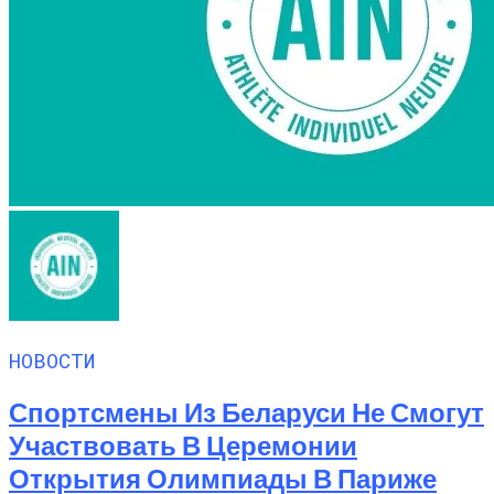
НОВОСТИ
Спортсмены Из Беларуси Не Смогут
Участвовать В Церемонии
Открытия Олимпиады В Париже