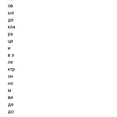
ов
ые
де
кла
ра
ци
и
в э
ле
ктр
он
но
м
ви
де
до