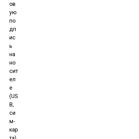
ов
ую
по
дп
ис
ь
на
но
сит
ел
е
(US
B,
си
м-
кар
та)