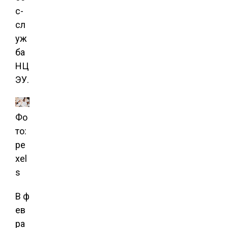
с-
сл
уж
ба
НЦ
ЭУ.
Фо
то:
pe
xel
s
В ф
ев
ра