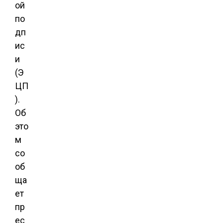
ой
по
дп
ис
и
(Э
ЦП
).
Об
это
м
со
об
ща
ет
пр
ес