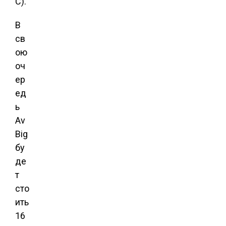
С).
В
св
ою
оч
ер
ед
ь
Av
Big
бу
де
т
сто
ить
16