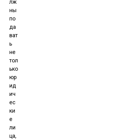
лж
ны
по
да
ват
ь
не
тол
ько
юр
ид
ич
ес
ки
е
ли
ца,