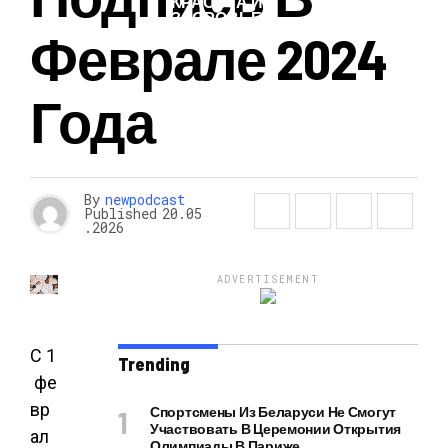
КРАСОТА И
ЗДОРОВЬЕ
Феврале 2024
Года
By
newpodcast
Published
20.05
.2026
ADVERTISEMENT
С 1
Trending
фе
вр
Спортсмены Из Беларуси Не Смогут
Участвовать В Церемонии Открытия
ал
Олимпиады В Париже