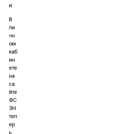
и.
В
ли
чн
ом
каб
ин
ете
на
са
йте
ФС
ЗН
теп
ер
ь