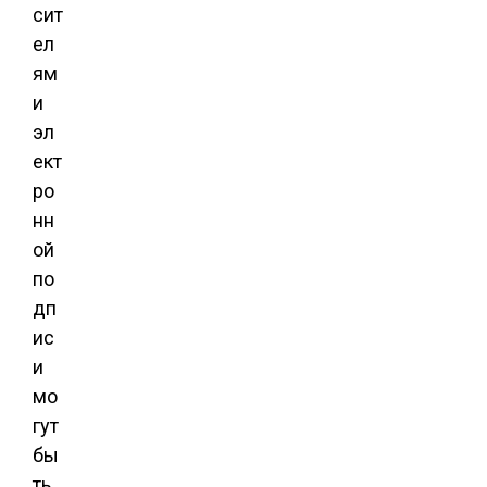
сит
ел
ям
и
эл
ект
ро
нн
ой
по
дп
ис
и
мо
гут
бы
ть