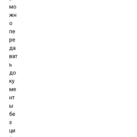
мо
жн
о
пе
ре
да
ват
ь
до
ку
ме
нт
ы
бе
з
ци