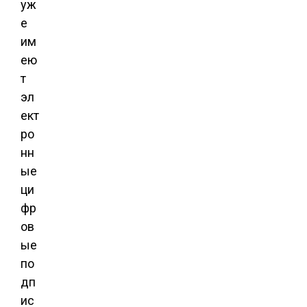
уж
е
им
ею
т
эл
ект
ро
нн
ые
ци
фр
ов
ые
по
дп
ис