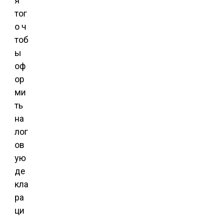
я
тог
о ч
тоб
ы
оф
ор
ми
ть
на
лог
ов
ую
де
кла
ра
ци