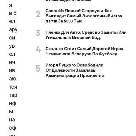
я
Салон Из Яичной Скорлупы. Как
в Б
Выглядит Самый Экологичный Aston
ел
Martin За $800 Тыс.
ару
Плёнка Для Авто, Средсво Защиты Или
си
Уникальный Внешний Вид.
ув
Сколько Стоит Самый Дорогой Игрок
ел
Чемпионата Беларуси По Футболу
ич
Игоря Луцкого Освободили
ив
От Должности Замглавы
Администрации Президента
аю
тся
тар
иф
ы
на
оф
ор