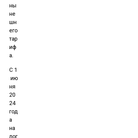
ны
не
шн
его
тар
иф
а.
С 1
ию
ня
20
24
год
а
на
лог