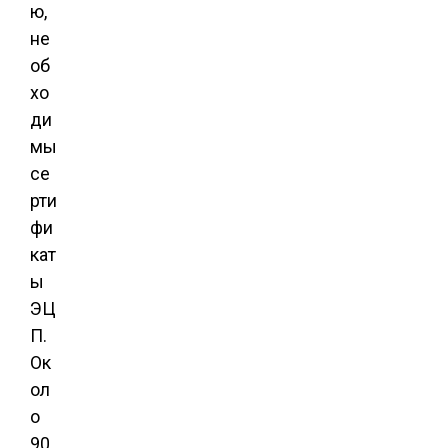
ю,
не
об
хо
ди
мы
се
рти
фи
кат
ы
ЭЦ
П.
Ок
ол
о
90