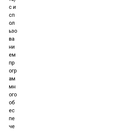
с и
сп
ол
ьзо
ва
ни
ем
пр
огр
ам
мн
ого
об
ес
пе
че