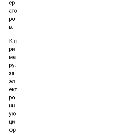
ер
ато
ро
в.
К п
ри
ме
ру,
за
эл
ект
ро
нн
ую
ци
фр