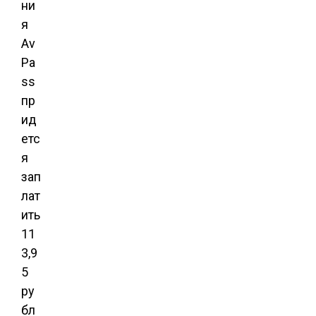
ни
я
Av
Pa
ss
пр
ид
етс
я
зап
лат
ить
11
3,9
5
ру
бл