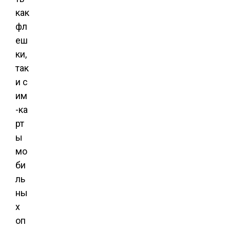
как
фл
еш
ки,
так
и с
им
-ка
рт
ы
мо
би
ль
ны
х
оп