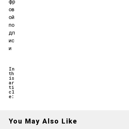
фр
ов
ой
по
дп
ис
и
In
th
is
ar
ti
cl
e:
You May Also Like