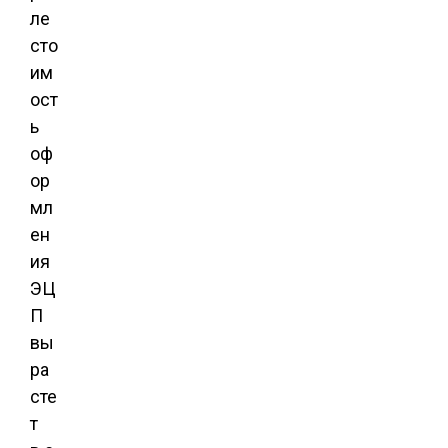
ле
сто
им
ост
ь
оф
ор
мл
ен
ия
ЭЦ
П
вы
ра
сте
т