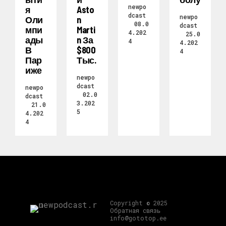
newpo
Я
Asto
dcast
newpo
Оли
N
08.0
dcast
Мпи
Marti
4.202
25.0
Ады
N За
4
4.202
В
$800
4
Пар
Тыс.
Иже
newpo
dcast
newpo
02.0
dcast
3.202
21.0
5
4.202
4
Copyright © 2025
Обратная связь
info@gototop.ee