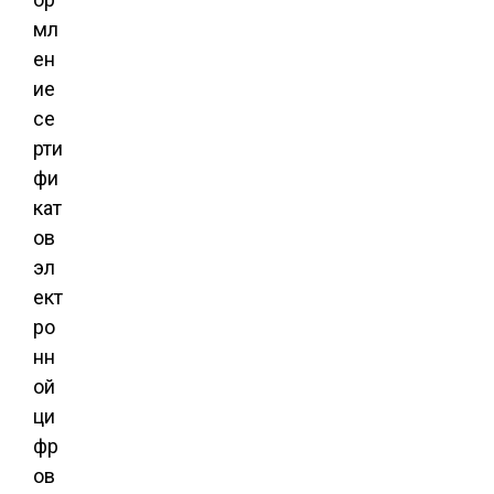
мл
ен
ие
се
рти
фи
кат
ов
эл
ект
ро
нн
ой
ци
фр
ов