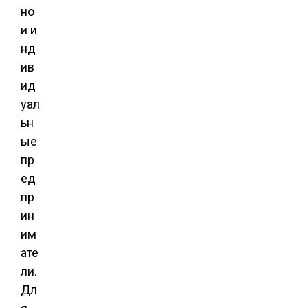
но
и и
нд
ив
ид
уал
ьн
ые
пр
ед
пр
ин
им
ате
ли.
Дл