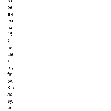
в с
ре
дн
ем
на
15
%,
пи
ше
т
my
fin.
by.
К с
ло
ву,
но