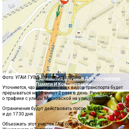
Какие Кредиты Дают В Беларуси
На Китайские Автомобили
Шипы Или Липучка? Что Выбрать В
Условиях Российской Зимы?
Фото: УГАИ ГУВД Мингорисполкома
7 Домашних Методов Для Улучшения
Памяти И Концентрации
Уточняется, что движение всех видов транспорта будет
прерываться на 20 минут 2 раза в день. Речь идет
Какие Навыки Станут Ключевыми
о трафике с улицы Московской на улицу Чкалова.
Через 10 Лет И Как Подготовиться К Ним
Ограничения будут действовать после 10 утра
Сегодня
и до 17:30 дня.
Объезжать этот участок ГАИ советует по улицам