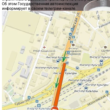
Об этом Государственная автоинспекция
информирует в своем телеграм-канале.
Hyundai Santa Fe: Мощное Сочетание
Традиций И Новаций При Расходе 6 Л
На «сотню»
Безлактозное Молоко — Обычное
Молоко Или Хорошая Альтернатива?
Как Грамотно Начать Карьеру
Молодым Специалистам