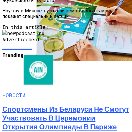
Жуковского и Толстого.
Ноу-хау в Минске: нужно ли ремонтировать мост,
покажет специальный датчик
In this article:
Advertisement
Trending
Как Мы Худеем: 8 Этапов Похудения У
Мужчин И Женщин
НОВОСТИ
Спортсмены Из Беларуси Не Смогут
Участвовать В Церемонии
Открытия Олимпиады В Париже