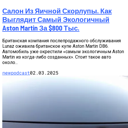
Салон Из Яичной Скорлупы. Как
Выглядит Самый Экологичный
Aston Martin За $800 Тыс.
Британская компания послепродажного обслуживания
Lunaz оживила британское купе Aston Martin DB6.
Автомобиль уже окрестили «самым экологичным Aston
Martin из когда-либо созданных». Стоит такое авто
около...
newpodcast
02.03.2025