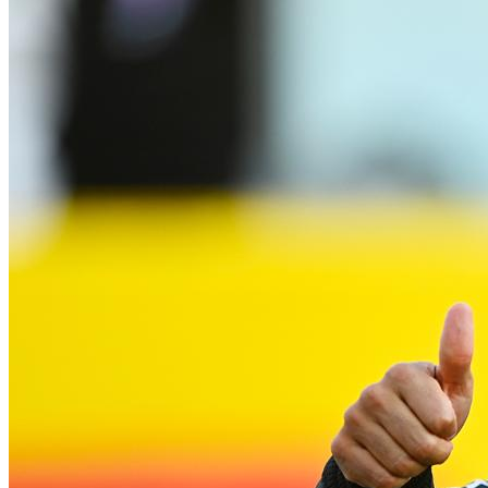
Hyundai Santa Fe: Мощное Сочетание
Традиций И Новаций При Расходе 6 Л
На «сотню»
В Беларуси Составили Топ-10
Безлактозное Молоко — Обычное
Эмитентов Самых Востребованных
Молоко Или Хорошая Альтернатива?
Акций И Облигаций За 2023 Год
Как Грамотно Начать Карьеру
Молодым Специалистам