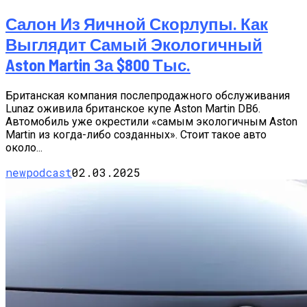
Салон Из Яичной Скорлупы. Как
Выглядит Самый Экологичный
Aston Martin За $800 Тыс.
Британская компания послепродажного обслуживания
Lunaz оживила британское купе Aston Martin DB6.
Автомобиль уже окрестили «самым экологичным Aston
Martin из когда-либо созданных». Стоит такое авто
около...
newpodcast
02.03.2025