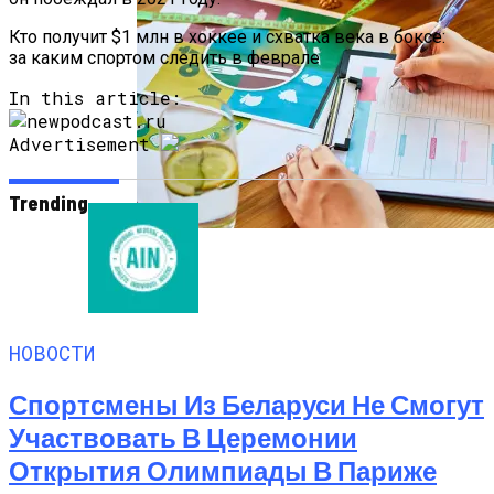
Кто получит $1 млн в хоккее и схватка века в боксе:
за каким спортом следить в феврале
In this article:
Advertisement
Trending
Как Мы Худеем: 8 Этапов Похудения У
Мужчин И Женщин
НОВОСТИ
Спортсмены Из Беларуси Не Смогут
Участвовать В Церемонии
Открытия Олимпиады В Париже