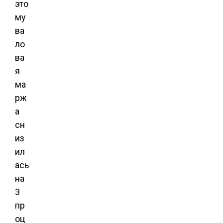
это
му
ва
ло
ва
я
ма
рж
а
сн
из
ил
ась
на
3
пр
оц