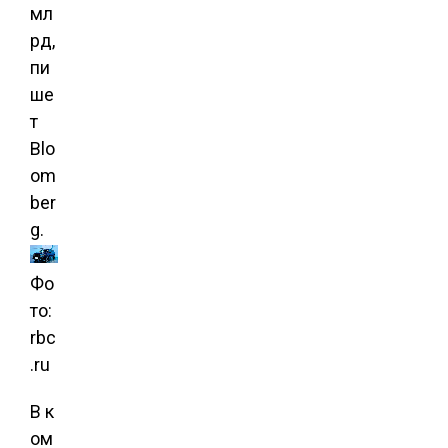
мл
рд,
пи
ше
т
Blo
om
ber
g.
Фо
то:
rbc
.ru
В к
ом