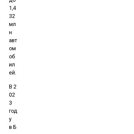
1,4
32
мл
н
авт
ом
об
ил
ей.
В 2
02
3
год
у
в Б