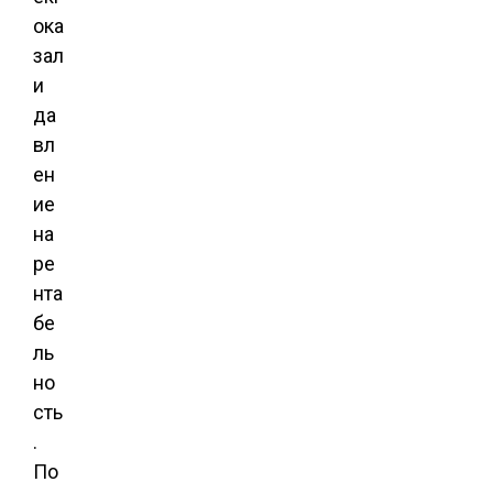
ока
зал
и
да
вл
ен
ие
на
ре
нта
бе
ль
но
сть
.
По