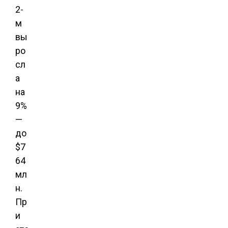
2-
м
вы
ро
сл
а
на
9%
—
до
$7
64
мл
н.
Пр
и