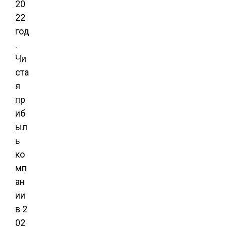
20
22
год
.
Чи
ста
я
пр
иб
ыл
ь
ко
мп
ан
ии
в 2
02