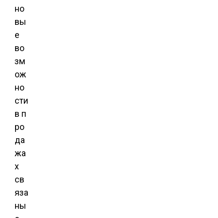
но
вы
е
во
зм
ож
но
сти
в п
ро
да
жа
х
св
яза
ны