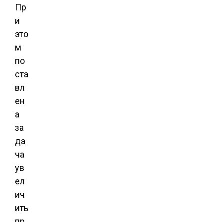
Пр
и
это
м
по
ста
вл
ен
а
за
да
ча
ув
ел
ич
ить
пр