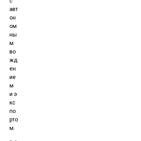
с
авт
он
ом
ны
м
во
жд
ен
ие
м
и э
кс
по
рто
м.