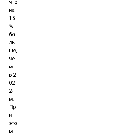
что
на
15
%
бо
ль
ше,
че
м
в 2
02
2-
м.
Пр
и
это
м