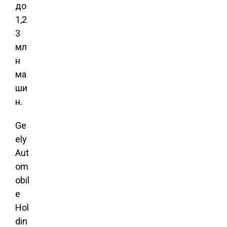
до
1,2
3
мл
н
ма
ши
н.
Ge
ely
Aut
om
obil
e
Hol
din