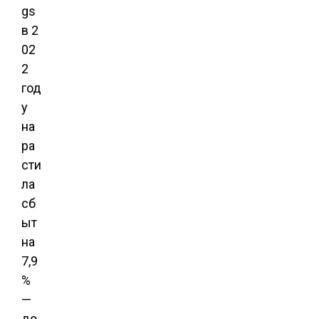
gs
в 2
02
2
год
у
на
ра
сти
ла
сб
ыт
на
7,9
%
—
до