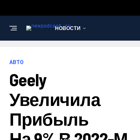
НОВОСТИ
БИЗНЕС И
ФИНАНСЫ
АВТО
Geely
АВТО
Увеличила
НАУКА И
Прибыль
ТЕХНОЛОГИИ
На 9% В 2022-М