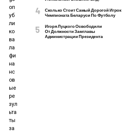
оп
Сколько Стоит Самый Дорогой Игрок
уб
Чемпионата Беларуси По Футболу
ли
Игоря Луцкого Освободили
ко
От Должности Замглавы
Администрации Президента
ва
ла
фи
на
нс
ов
ые
ре
зул
ьта
ты
за