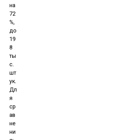
на
72
%,
до
19
8
ты
с.
шт
ук.
Дл
я
ср
ав
не
ни