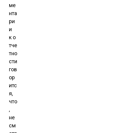
ме
нта
ри
и
к о
тче
тно
сти
гов
ор
итс
я,
что
,
не
см