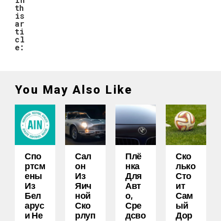
th
is
ar
ti
cl
e:
You May Also Like
Спо
Сал
Плё
Ско
Ртсм
Он
Нка
Лько
Ены
Из
Для
Сто
Из
Яич
Авт
Ит
Бел
Ной
О,
Сам
Арус
Ско
Сре
Ый
И Не
Рлуп
Дсво
Дор