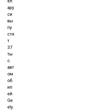
ел
ару
си
вы
пу
стя
т
37
ты
с.
авт
ом
об
ил
ей
Ge
ely.