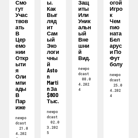
Смо
Ы.
Защ
Огой
Гут
Как
Иты
Игро
Учас
Выг
Или
К
Твов
Ляд
Уник
Чем
Ать
Ит
Альн
Пио
В
Сам
Ый
Ната
Цер
Ый
Вне
Бел
Емо
Эко
Шни
Арус
Нии
Логи
Й
И По
Откр
Чны
Вид.
Фут
Ыти
Й
Болу
newpo
Я
Asto
dcast
newpo
Оли
N
08.0
dcast
Мпи
Marti
4.202
25.0
Ады
N За
4
4.202
В
$800
4
Пар
Тыс.
Иже
newpo
dcast
newpo
02.0
dcast
3.202
21.0
5
4.202