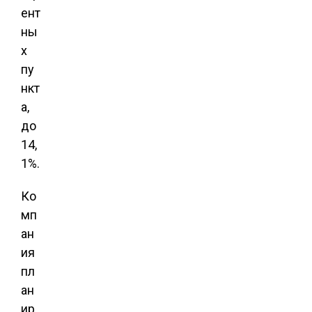
ент
ны
х
пу
нкт
а,
до
14,
1%.
Ко
мп
ан
ия
пл
ан
ир