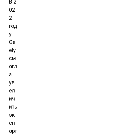
В 2
02
2
год
у
Ge
ely
см
огл
а
ув
ел
ич
ить
эк
сп
орт