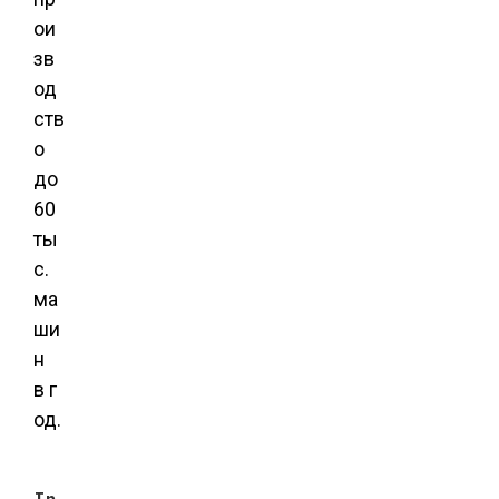
ои
зв
од
ств
о
до
60
ты
с.
ма
ши
н
в г
од.
In