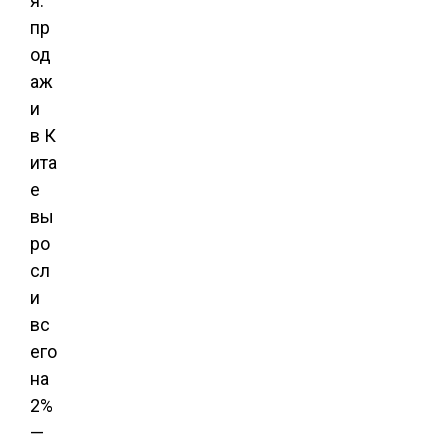
я:
пр
од
аж
и
в К
ита
е
вы
ро
сл
и
вс
его
на
2%
—