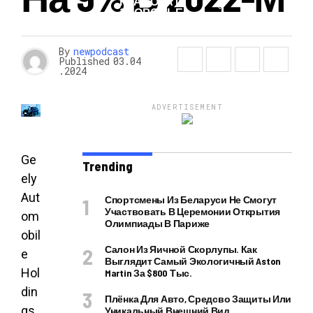
КРАСОТА И
ЗДОРОВЬЕ
By
newpodcast
Published
03.04
.2024
ADVERTISEMENT
Ge
Trending
ely
Aut
Спортсмены Из Беларуси Не Смогут
Участвовать В Церемонии Открытия
om
Олимпиады В Париже
obil
Салон Из Яичной Скорлупы. Как
e
Выглядит Самый Экологичный Aston
Hol
Martin За $800 Тыс.
din
Плёнка Для Авто, Средсво Защиты Или
gs
Уникальный Внешний Вид.