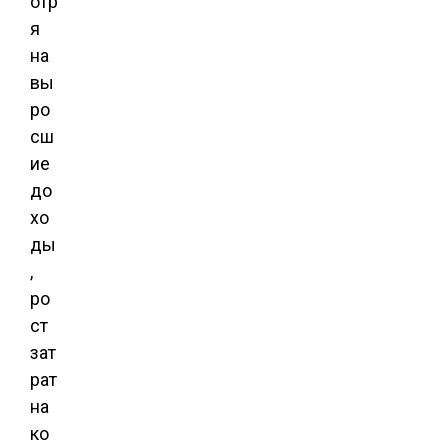
отр
я
на
вы
ро
сш
ие
до
хо
ды
,
ро
ст
зат
рат
на
ко