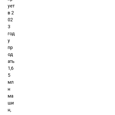
ует
в 2
02
3
год
у
пр
од
ать
1,6
5
мл
н
ма
ши
н,