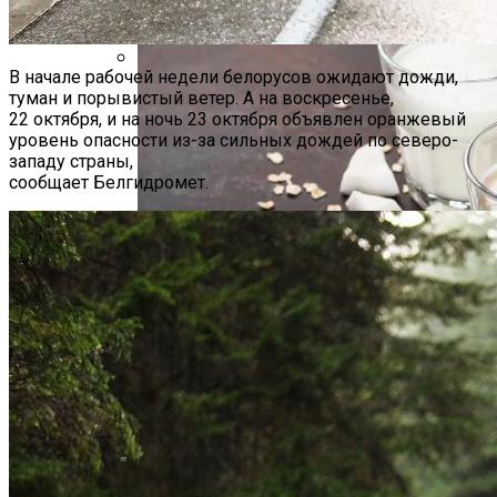
В начале рабочей недели белорусов ожидают дожди,
Hyundai Santa Fe: Мощное Сочетание
туман и порывистый ветер. А на воскресенье,
Традиций И Новаций При Расходе 6 Л
22 октября, и на ночь 23 октября объявлен оранжевый
На «сотню»
уровень опасности из-за сильных дождей по северо-
западу страны,
сообщает Белгидромет.
Белорусы Накопили В Альфа-Банке
900 Тыс. Бонусов. Их Хватит, Чтобы
Безлактозное Молоко — Обычное
Спасти Жизнь Троим Детям
Молоко Или Хорошая Альтернатива?
Как Грамотно Начать Карьеру
Молодым Специалистам