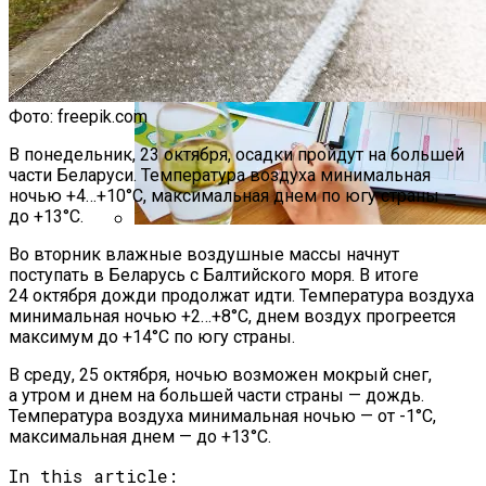
Фото: freepik.com
В понедельник, 23 октября, осадки пройдут на большей
части Беларуси. Температура воздуха минимальная
ночью +4…+10°С, максимальная днем по югу страны —
до +13°С.
Во вторник влажные воздушные массы начнут
Как Мы Худеем: 8 Этапов Похудения У
поступать в Беларусь с Балтийского моря. В итоге
Мужчин И Женщин
24 октября дожди продолжат идти. Температура воздуха
минимальная ночью +2…+8°С, днем воздух прогреется
максимум до +14°С по югу страны.
В среду, 25 октября, ночью возможен мокрый снег,
а утром и днем на большей части страны — дождь.
Температура воздуха минимальная ночью — от -1°С,
максимальная днем — до +13°С.
In this article: