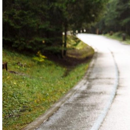
Какие Кредиты Дают В Беларуси
На Китайские Автомобили
Шипы Или Липучка? Что Выбрать В
Условиях Российской Зимы?
Беларусь Планирует Создать
7 Домашних Методов Для Улучшения
Совместные Фармпроизводства
Памяти И Концентрации
В Узбекистане
Какие Навыки Станут Ключевыми
Через 10 Лет И Как Подготовиться К Ним
Сегодня