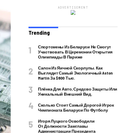
ADVERTISEMENT
Trending
Спортсмены Из Беларуси Не Смогут
Участвовать В Церемонии Открытия
Олимпиады В Париже
Салон Из Яичной Скорлупы. Как
Выглядит Самый Экологичный Aston
Martin За $800 Тыс.
Плёнка Для Авто, Средсво Защиты Или
Уникальный Внешний Вид.
Сколько Стоит Самый Дорогой Игрок
Чемпионата Беларуси По Футболу
Игоря Луцкого Освободили
От Должности Замглавы
Администрации Президента