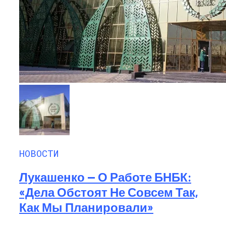
НОВОСТИ
Лукашенко — О Работе БНБК:
«Дела Обстоят Не Совсем Так,
Как Мы Планировали»