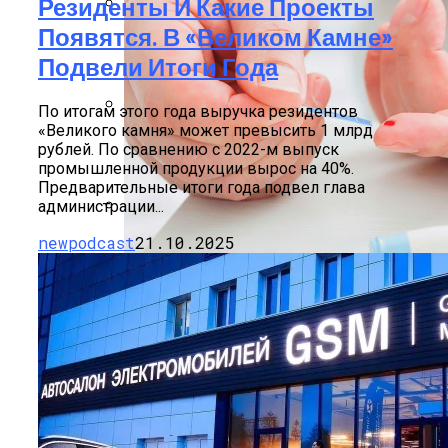
Резиденты И Какие Проекты
Появятся. В «Великом Камне»
Финансовая Грамотность: Как
Откладывать Сбережения
Подвели Итоги Года
По итогам этого года выручка резидентов
«Великого камня» может превысить 1 млрд
Почем «переобуться»? Разобрались
рублей. По сравнению с 2022-м выпуск
С Новыми Ценами На Зимнюю Резину
промышленной продукции вырос на 40%.
Предварительные итоги года подвел глава
администрации...
249 Пользователей Из 250 Возможных.
newpodcast
21.10.2025
Viber Изучил, Как Белорусы Применяют
Групповые Чаты
Какие Болезни Люди Провоцируют
Сами Себе Вредными Привычками, И
Беларусь Планирует Создать
Научное Объяснение Через Сколько
Чем Это Опасно
Совместные Фармпроизводства
Дней Человек Умрет Без Сна
В Узбекистане