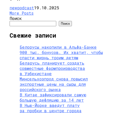
newpodcast
19.10.2025
More Posts
Поиск
Поиск
Свежие записи
Белорусы накопили в Альфа-Банке
900 тыс. бонусов. Их хватит, чтобы
спасти жизнь троим детям
Беларусь планирует создать
совместные фармпроизводства
в Узбекистане
Минсельхозпрод снова повысил
экспортные цены на сыры для
российского рынка
В Китае зафиксировали самую
большую дефляцию за 14 лет
В Нью-Йорке введут плату
за пробки в центре города