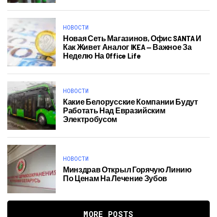
НОВОСТИ
Новая Сеть Магазинов, Офис SANTA И
Как Живет Аналог IKEA — Важное За
Неделю На Office Life
НОВОСТИ
Какие Белорусские Компании Будут
Работать Над Евразийским
Электробусом
НОВОСТИ
Минздрав Открыл Горячую Линию
По Ценам На Лечение Зубов
MORE POSTS