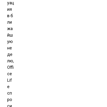
уац
ия
в б
ли
жа
йш
ую
не
де
лю,
Offi
ce
Lif
e
сп
ро
си