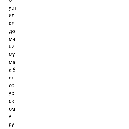
уст
ил
ся
до
ми
ни
му
ма
к б
ел
ор
ус
ск
ом
у
ру