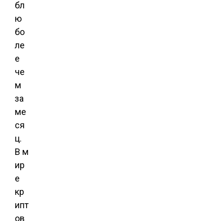
бл
ю
бо
ле
е
че
м
за
ме
ся
ц.
В м
ир
е
кр
ипт
ов