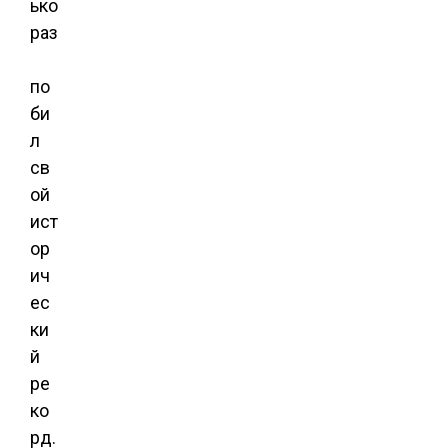
ько
раз
по
би
л
св
ой
ист
ор
ич
ес
ки
й
ре
ко
рд.