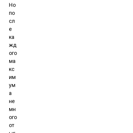
Но
по
сл
е
ка
жд
ого
ма
кс
им
ум
а
не
мн
ого
от