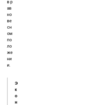
в р
ав
но
ве
сн
ом
по
ло
же
ни
и.
Э
к
о
н