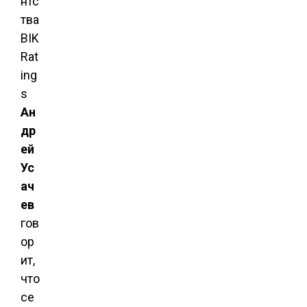
нтс
тва
BIK
Rat
ing
s
Ан
др
ей
Ус
ач
ев
гов
ор
ит,
что
се