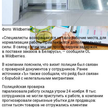
Фото: Wildberries
«Специалисты возвращаются на свои рабочие места, для
нормализации работы привлекаются дополнительные
силы. В связи с этим мы не прогнозируем задержек
в поставке заказов в Беларусь», — сообщили OL
в Wildberries.
Как Мы Худеем: 8 Этапов Похудения У
Мужчин И Женщин
В компании пояснили, что визит полиции был связан
с проверкой документов у сотрудников. Ранее
источники «Ъ» также сообщали, что рейд был связан
с борьбой с нелегальными мигрантами.
Полицейская проверка
парализовала работу склада утром 24 ноября. 8 тыс.
сотрудников не могли приступить к работе, в компании
прогнозировали серьезные убытки для продавцов:
сотни тысяч товаров не отгружались клиентам