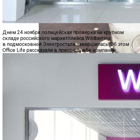
От Мирового HR-Гуру
Hyundai Santa Fe: Мощное Сочетание
Днем 24 ноября полицейская проверка на крупном
Традиций И Новаций При Расходе 6 Л
складе российского маркетплейса Wildberries
На «сотню»
в подмосковной Электростали завершилась. Об этом
Office Life рассказали в пресс-службе компании.
Безлактозное Молоко — Обычное
Молоко Или Хорошая Альтернатива?
Как Грамотно Начать Карьеру
Молодым Специалистам