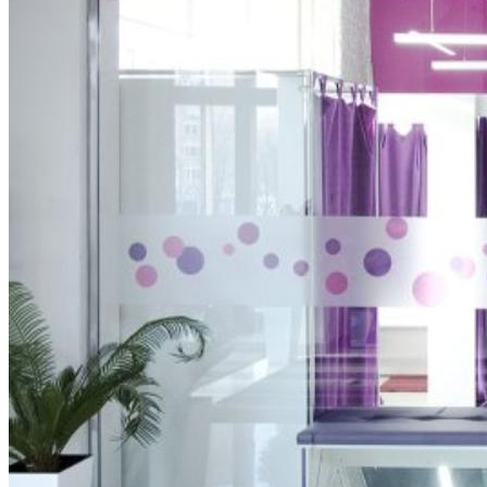
Какие Кредиты Дают В Беларуси
На Китайские Автомобили
Шипы Или Липучка? Что Выбрать В
Условиях Российской Зимы?
7 Домашних Методов Для Улучшения
Памяти И Концентрации
Какие Навыки Станут Ключевыми
Через 10 Лет И Как Подготовиться К Ним
Сегодня