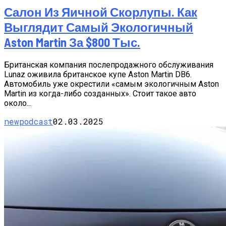
Салон Из Яичной Скорлупы. Как
Выглядит Самый Экологичный
Aston Martin За $800 Тыс.
Британская компания послепродажного обслуживания
Lunaz оживила британское купе Aston Martin DB6.
Автомобиль уже окрестили «самым экологичным Aston
Martin из когда-либо созданных». Стоит такое авто
около...
newpodcast
02.03.2025