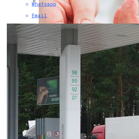
Whatsapp
Финансовая Грамотность: Как Отклады
Email
Почем «переобуться»? Разобрались С
249 Пользователей Из 250 Возможных. 
Научное Объяснение Через Сколько Дне
Белорусы Накопили В Альфа-Банке 900 
Какие Болезни Люди Провоцируют Сами
Интересные И Познавательные Факты 
Как Найти Баланс Между Работой И Лич