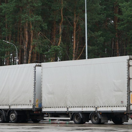
диций И Новаций При Расходе 6 Л На «сотню»
ртные Цены На Сыры Для Российского Рынка
о Или Хорошая Альтернатива?
 Специалистам
тайские Автомобили