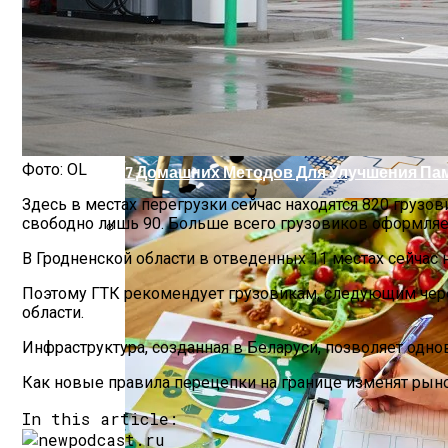
Шипы Или Липучка? Что Выбрать В Усл
В Китае Зафиксировали Самую Большую
Фото: OL
7 Домашних Методов Для Улучшения Па
Здесь в местах перегрузки сейчас находятся 820 грузо
свободно лишь 90. Больше всего грузовиков оформляе
В Гродненской области в отведенных 11 местах сейчас н
Какие Навыки Станут Ключевыми Через 1
Поэтому ГТК рекомендует грузовикам, следующим чере
области.
Инфраструктура, созданная в Беларуси, позволяет одно
Как новые правила перецепки на границе изменят рыно
In this article: