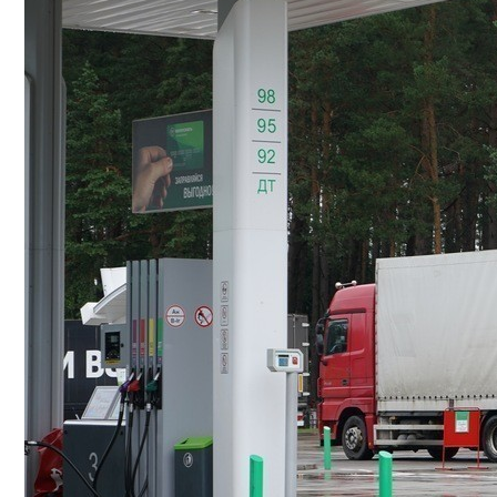
Hyundai Santa Fe: Мощное Сочетание Тра
Минсельхозпрод Снова Повысил Экспо
Безлактозное Молоко — Обычное Молок
Как Грамотно Начать Карьеру Молодым
Какие Кредиты Дают В Беларуси На Ки