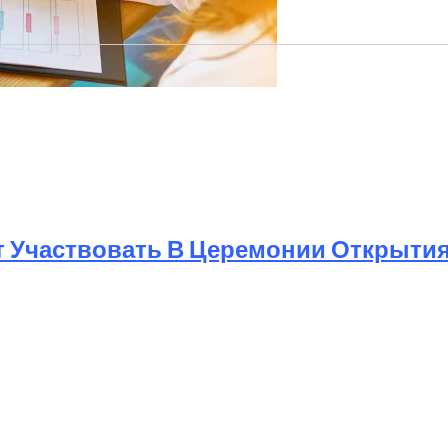
Мужчин И Женщин
т Участвовать В Церемонии Открыти