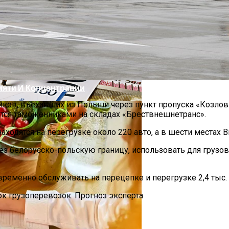
овиях Российской Зимы?
 Дефляцию За 14 Лет
мяти И Концентрации
виков, въехавших из Польши через пункт пропуска «Козлов
тся таможенниками на складах «Брествнешнетранс».
аходятся на перегрузке около 220 авто, а в шести местах В
0 Лет И Как Подготовиться К Ним Сегодня
з белорусско-польскую границу, использовать для грузо
временно обслуживать на перецепке и перегрузке 2,4 тыс.
к грузоперевозок. Прогноз эксперта