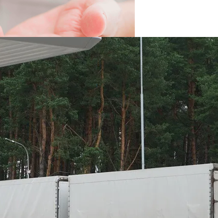
вать Сбережения
 Новыми Ценами На Зимнюю Резину
Viber Изучил, Как Белорусы Применяют Групповые Чаты
й Человек Умрет Без Сна
Тыс. Бонусов. Их Хватит, Чтобы Спасти Жизнь Троим Д
 Себе Вредными Привычками, И Чем Это Опасно
Про Животных И Человека
ной Жизнью, И Не Выгореть