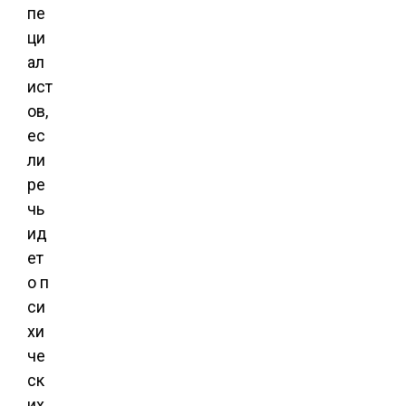
пе
ци
ал
ист
ов,
ес
ли
ре
чь
ид
ет
о п
си
хи
че
ск
их