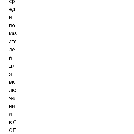
ср
ед
и
по
каз
ате
ле
й
дл
я
вк
лю
че
ни
я
в С
ОП