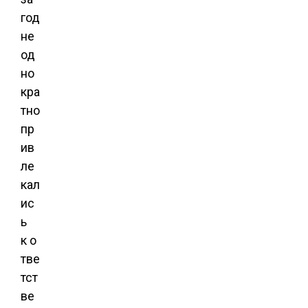
год
не
од
но
кра
тно
пр
ив
ле
кал
ис
ь
к о
тве
тст
ве