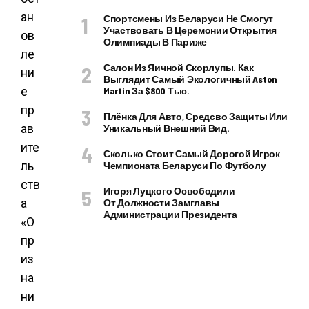
ан
Спортсмены Из Беларуси Не Смогут
Участвовать В Церемонии Открытия
ов
Олимпиады В Париже
ле
Салон Из Яичной Скорлупы. Как
ни
Выглядит Самый Экологичный Aston
е
Martin За $800 Тыс.
пр
Плёнка Для Авто, Средсво Защиты Или
ав
Уникальный Внешний Вид.
ите
Сколько Стоит Самый Дорогой Игрок
ль
Чемпионата Беларуси По Футболу
ств
Игоря Луцкого Освободили
а
От Должности Замглавы
Администрации Президента
«О
пр
из
на
ни