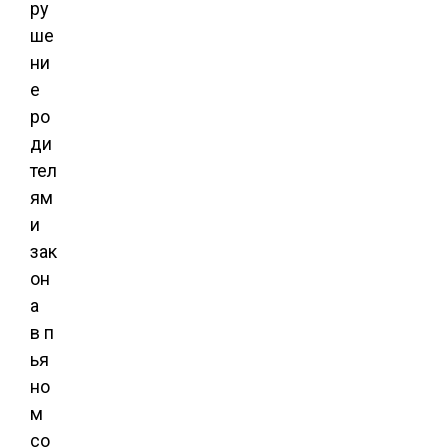
ру
ше
ни
е
ро
ди
тел
ям
и
зак
он
а
в п
ья
но
м
со