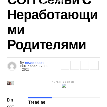
КРАСОТА И
ЗДОРОВЬЕ
Неработающи
Ми
Родителями
By
newpodcast
Published
02.08
.2025
ADVERTISEMENT
В п
Trending
ост