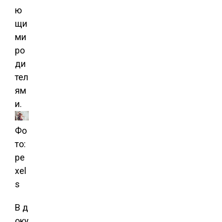
ю
щи
ми
ро
ди
тел
ям
и.
Фо
то:
pe
xel
s
В д
оку