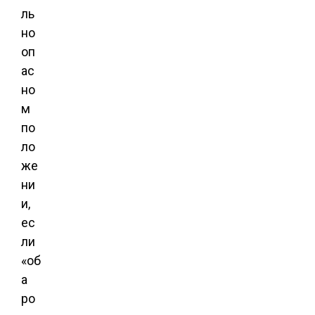
ль
но
оп
ас
но
м
по
ло
же
ни
и,
ес
ли
«об
а
ро