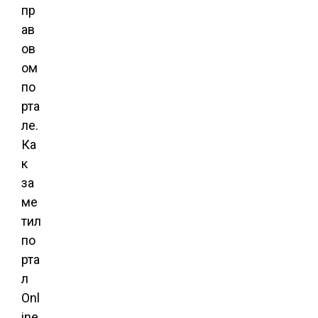
пр
ав
ов
ом
по
рта
ле.
Ка
к
за
ме
тил
по
рта
л
Onl
ine