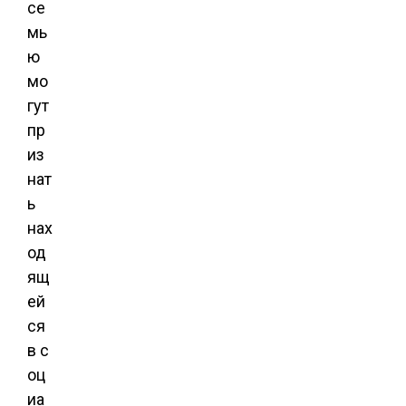
се
мь
ю
мо
гут
пр
из
нат
ь
нах
од
ящ
ей
ся
в с
оц
иа