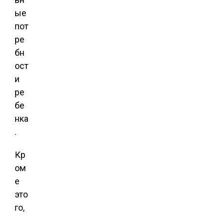
ые
пот
ре
бн
ост
и
ре
бе
нка
.
Кр
ом
е
это
го,