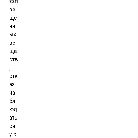
зап
ре
ще
нн
ых
ве
ще
ств
,
отк
аз
на
бл
юд
ать
ся
у с