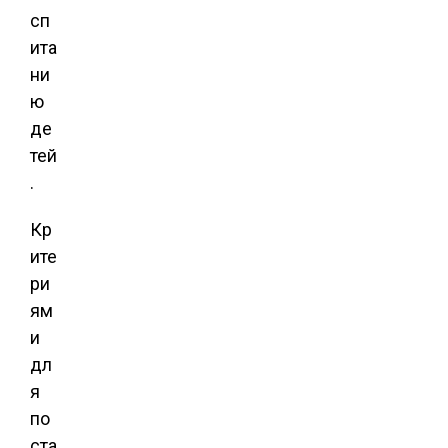
сп
ита
ни
ю
де
тей
.
Кр
ите
ри
ям
и
дл
я
по
ста