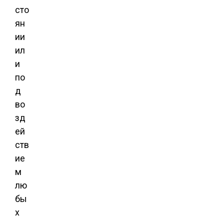
сто
ян
ии
ил
и
по
д
во
зд
ей
ств
ие
м
лю
бы
х