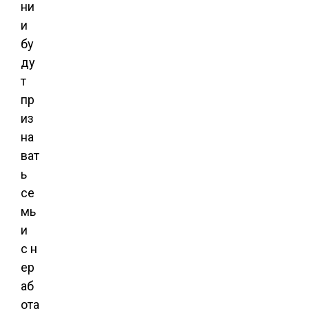
ни
и
бу
ду
т
пр
из
на
ват
ь
се
мь
и
с н
ер
аб
ота