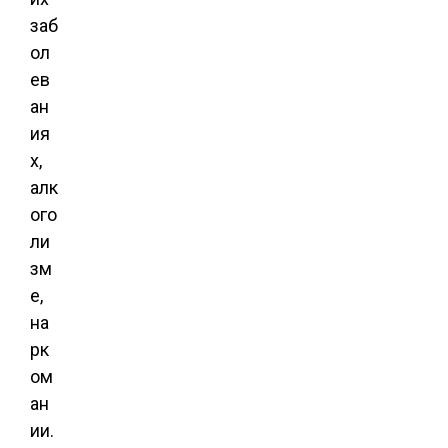
заб
ол
ев
ан
ия
х,
алк
ого
ли
зм
е,
на
рк
ом
ан
ии.