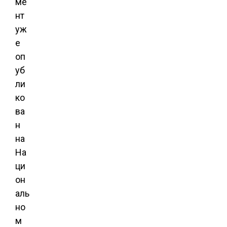
ме
нт
уж
е
оп
уб
ли
ко
ва
н
на
На
ци
он
аль
но
м