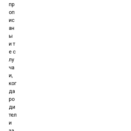
пр
оп
ис
ан
ы
и т
е с
лу
ча
и,
ког
да
ро
ди
тел
и
за