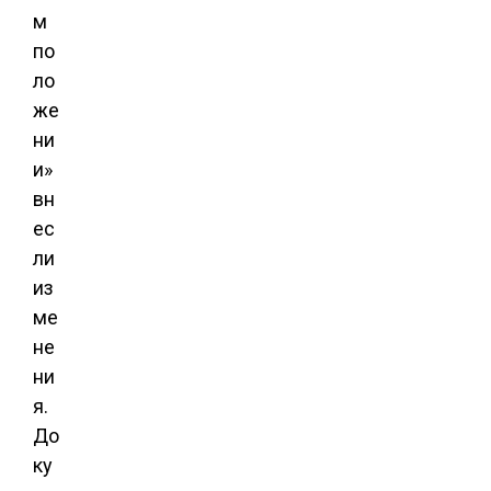
м
по
ло
же
ни
и»
вн
ес
ли
из
ме
не
ни
я.
До
ку