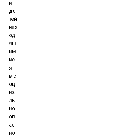
и
де
тей
нах
од
ящ
им
ис
я
в с
оц
иа
ль
но
оп
ас
но