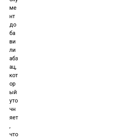
ме
нт
до
ба
ви
ли
абз
ац,
кот
ор
ый
уто
чн
яет
,
что