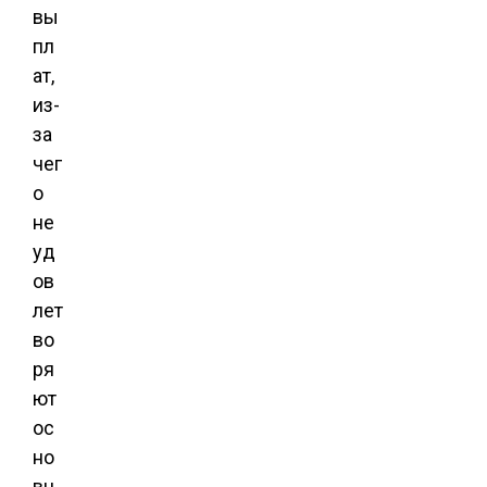
вы
пл
ат,
из-
за
чег
о
не
уд
ов
лет
во
ря
ют
ос
но
вн