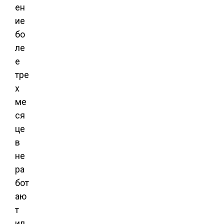
ен
ие
бо
ле
е
тре
х
ме
ся
це
в
не
ра
бот
аю
т
ил