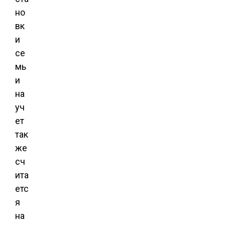
но
вк
и
се
мь
и
на
уч
ет
так
же
сч
ита
етс
я
на