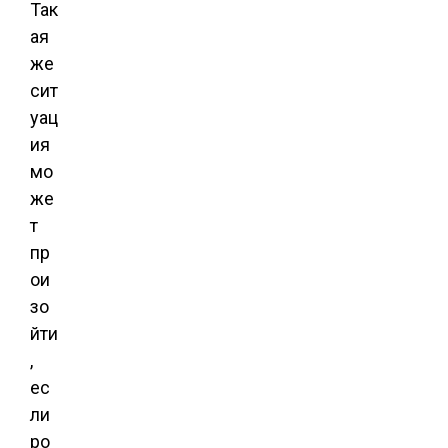
Так
ая
же
сит
уац
ия
мо
же
т
пр
ои
зо
йти
,
ес
ли
ро