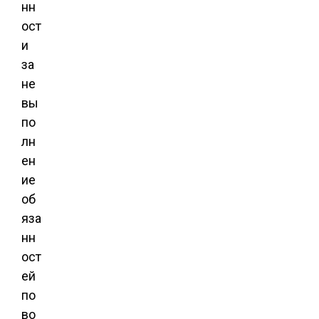
нн
ост
и
за
не
вы
по
лн
ен
ие
об
яза
нн
ост
ей
по
во