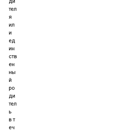
ди
тел
я
ил
и
ед
ин
ств
ен
ны
й
ро
ди
тел
ь
в т
еч