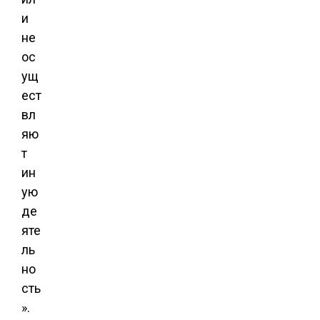
и
не
ос
ущ
ест
вл
яю
т
ин
ую
де
яте
ль
но
сть
».