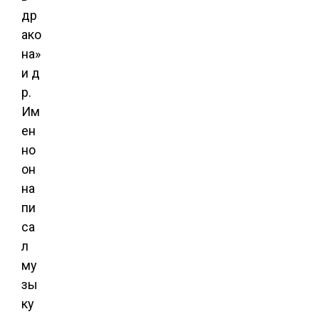
др
ако
на»
и д
р.
Им
ен
но
он
на
пи
са
л
му
зы
ку