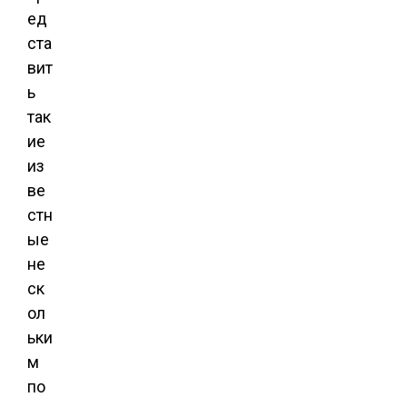
ед
ста
вит
ь
так
ие
из
ве
стн
ые
не
ск
ол
ьки
м
по