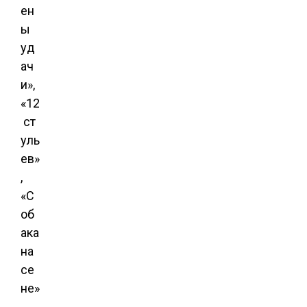
ен
ы
уд
ач
и»,
«12
ст
уль
ев»
,
«С
об
ака
на
се
не»
,