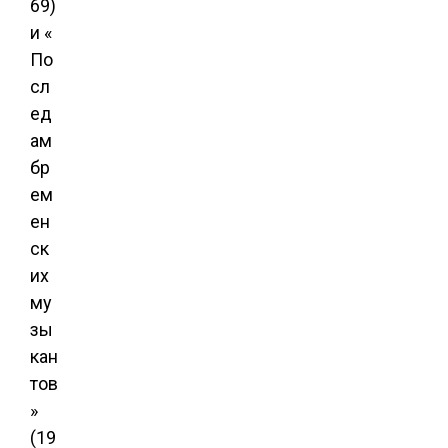
69)
и «
По
сл
ед
ам
бр
ем
ен
ск
их
му
зы
кан
тов
»
(19