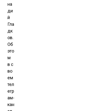
на
ди
й
Гла
дк
ов.
Об
это
м
в с
во
ем
тел
егр
ам-
кан