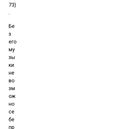
73)
.
Бе
з
его
му
зы
ки
не
во
зм
ож
но
се
бе
пр