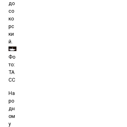
до
со
ко
рс
ки
й.
Фо
то:
ТА
СС
На
ро
дн
ом
у