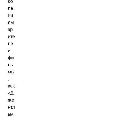
ко
ле
ни
ям
зр
ите
ле
й
фи
ль
мы
,
как
«Д
же
нтл
ьм