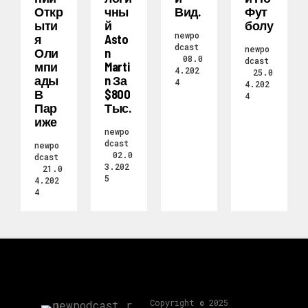
Откр
Чны
Вид.
Фут
Ыти
Й
Болу
newpo
Я
Asto
dcast
newpo
Оли
N
08.0
dcast
Мпи
Marti
4.202
25.0
Ады
N За
4
4.202
В
$800
4
Пар
Тыс.
Иже
newpo
dcast
newpo
02.0
dcast
3.202
21.0
5
4.202
4
Copyright © 2025