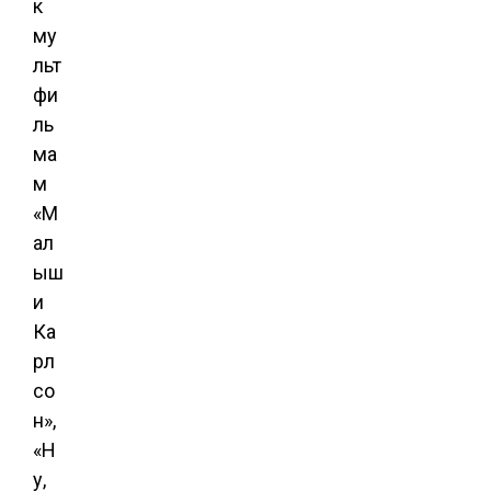
к
му
льт
фи
ль
ма
м
«М
ал
ыш
и
Ка
рл
со
н»,
«Н
у,