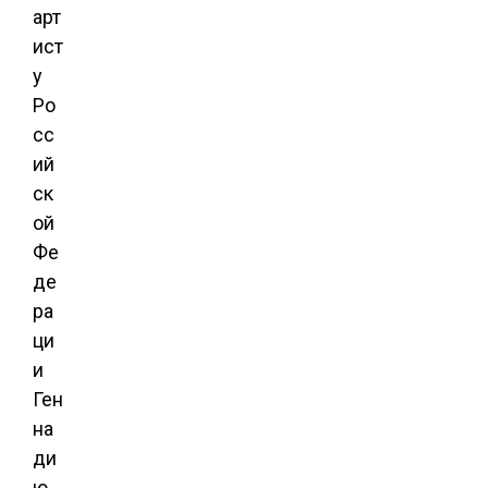
арт
ист
у
Ро
сс
ий
ск
ой
Фе
де
ра
ци
и
Ген
на
ди
ю