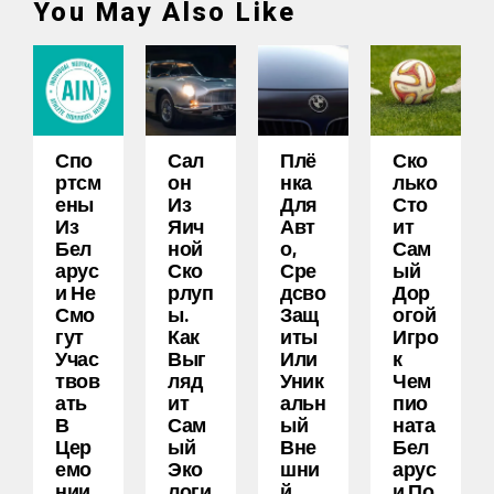
You May Also Like
Спо
Сал
Плё
Ско
Ртсм
Он
Нка
Лько
Ены
Из
Для
Сто
Из
Яич
Авт
Ит
Бел
Ной
О,
Сам
Арус
Ско
Сре
Ый
И Не
Рлуп
Дсво
Дор
Смо
Ы.
Защ
Огой
Гут
Как
Иты
Игро
Учас
Выг
Или
К
Твов
Ляд
Уник
Чем
Ать
Ит
Альн
Пио
В
Сам
Ый
Ната
Цер
Ый
Вне
Бел
Емо
Эко
Шни
Арус
Нии
Логи
Й
И По