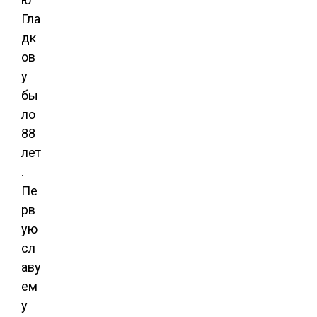
Гла
дк
ов
у
бы
ло
88
лет
.
Пе
рв
ую
сл
аву
ем
у