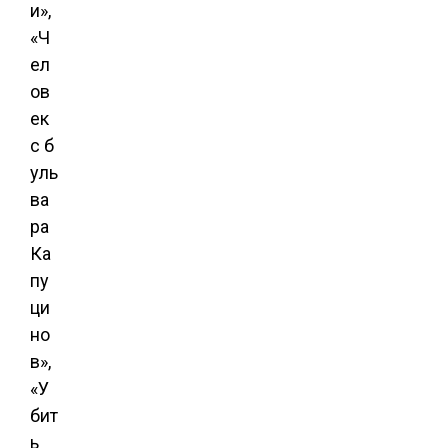
и»,
«Ч
ел
ов
ек
с б
уль
ва
ра
Ка
пу
ци
но
в»,
«У
бит
ь