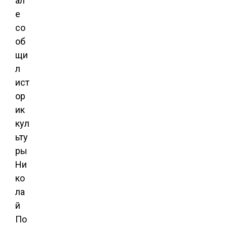
ал
е
со
об
щи
л
ист
ор
ик
кул
ьту
ры
Ни
ко
ла
й
По