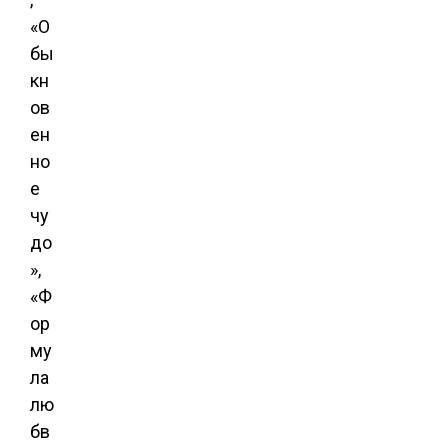
«О
бы
кн
ов
ен
но
е
чу
до
»,
«Ф
ор
му
ла
лю
бв