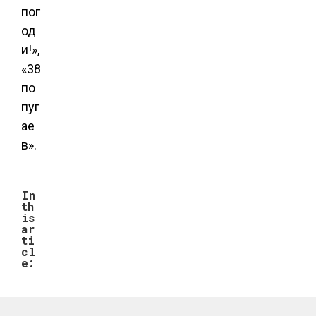
пог
од
и!»,
«38
по
пуг
ае
в».
In
th
is
ar
ti
cl
e: