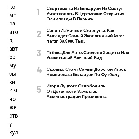
ко
Спортсмены Из Беларуси Не Смогут
Участвовать В Церемонии Открытия
мп
Олимпиады В Париже
оз
Салон Из Яичной Скорлупы. Как
ито
Выглядит Самый Экологичный Aston
р,
Martin За $800 Тыс.
авт
Плёнка Для Авто, Средсво Защиты Или
ор
Уникальный Внешний Вид.
му
Сколько Стоит Самый Дорогой Игрок
зы
Чемпионата Беларуси По Футболу
ки
Игоря Луцкого Освободили
к м
От Должности Замглавы
Администрации Президента
но
же
ств
у
кул