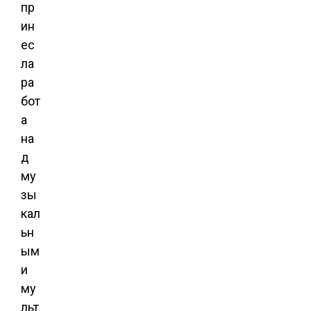
пр
ин
ес
ла
ра
бот
а
на
д
му
зы
кал
ьн
ым
и
му
льт