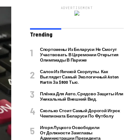
ADVERTISEMENT
Trending
Спортсмены Из Беларуси Не Смогут
Участвовать В Церемонии Открытия
Олимпиады В Париже
Салон Из Яичной Скорлупы. Как
Выглядит Самый Экологичный Aston
Martin За $800 Тыс.
Плёнка Для Авто, Средсво Защиты Или
Уникальный Внешний Вид.
Сколько Стоит Самый Дорогой Игрок
Чемпионата Беларуси По Футболу
Игоря Луцкого Освободили
От Должности Замглавы
Администрации Президента