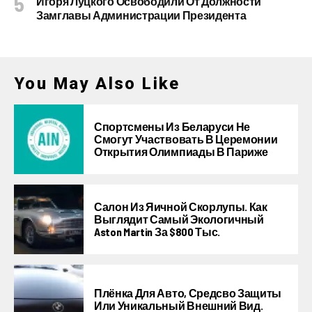
Игоря Луцкого Освободили От Должности
Замглавы Администрации Президента
You May Also Like
Спортсмены Из Беларуси Не
Смогут Участвовать В Церемонии
Открытия Олимпиады В Париже
Салон Из Яичной Скорлупы. Как
Выглядит Самый Экологичный
Aston Martin За $800 Тыс.
Плёнка Для Авто, Средсво Защиты
Или Уникальный Внешний Вид.