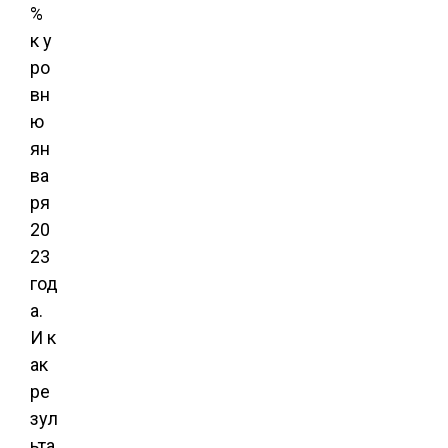
%
к у
ро
вн
ю
ян
ва
ря
20
23
год
а.
И к
ак
ре
зул
ьта