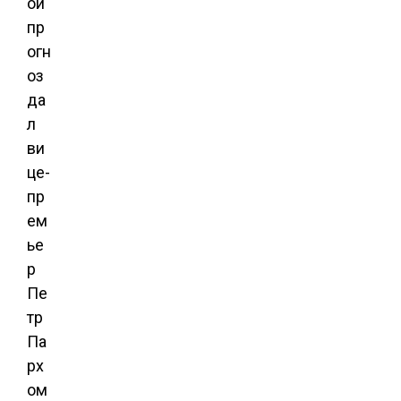
ой
пр
огн
оз
да
л
ви
це-
пр
ем
ье
р
Пе
тр
Па
рх
ом