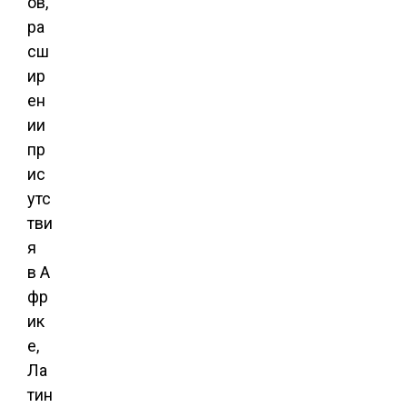
ов,
ра
сш
ир
ен
ии
пр
ис
утс
тви
я
в А
фр
ик
е,
Ла
тин