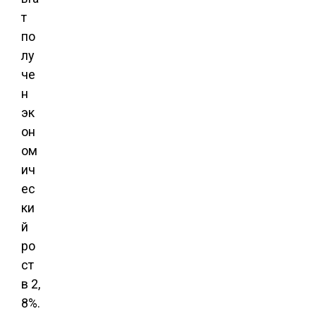
т
по
лу
че
н
эк
он
ом
ич
ес
ки
й
ро
ст
в 2,
8%.