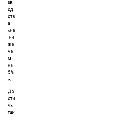
зв
од
ств
а
«не
ни
же
че
м
на
5%
».
До
сти
чь
так