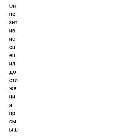
Он
по
зит
ив
но
оц
ен
ил
до
сти
же
ни
я
пр
ом
ыш