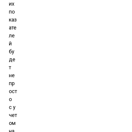
их
по
каз
ате
ле
й
бу
де
т
не
пр
ост
о
с у
чет
ом
на