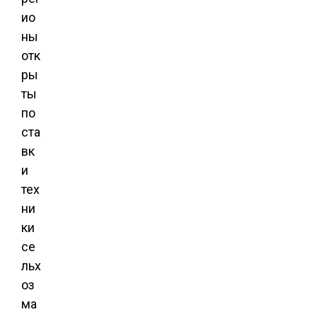
ио
ны
отк
ры
ты
по
ста
вк
и
тех
ни
ки
се
льх
оз
ма