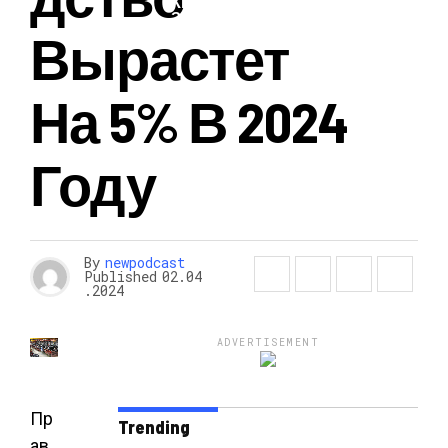
КРАСОТА И
ЗДОРОВЬЕ
Вырастет
На 5% В 2024
Году
By
newpodcast
Published
02.04
.2024
ADVERTISEMENT
Пр
Trending
ав