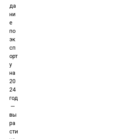
да
ни
е
по
эк
сп
орт
у
на
20
24
год
—
вы
ра
сти