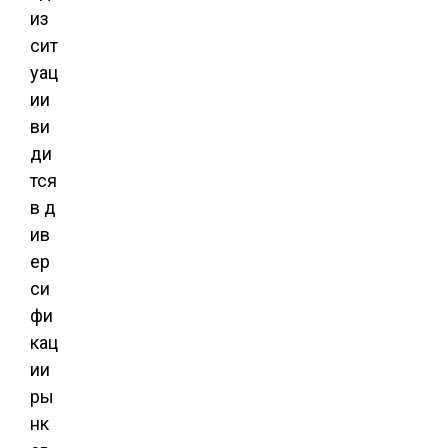
из
сит
уац
ии
ви
ди
тся
в д
ив
ер
си
фи
кац
ии
ры
нк