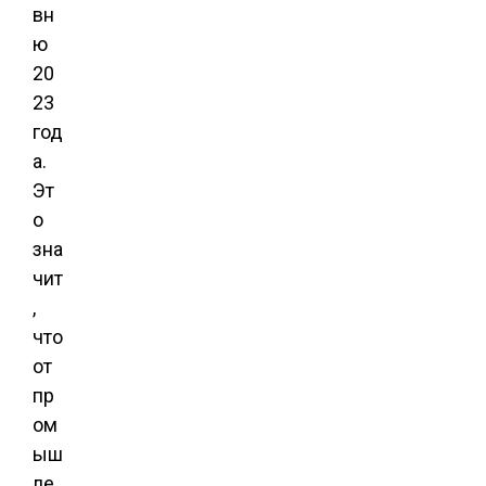
вн
ю
20
23
год
а.
Эт
о
зна
чит
,
что
от
пр
ом
ыш
ле