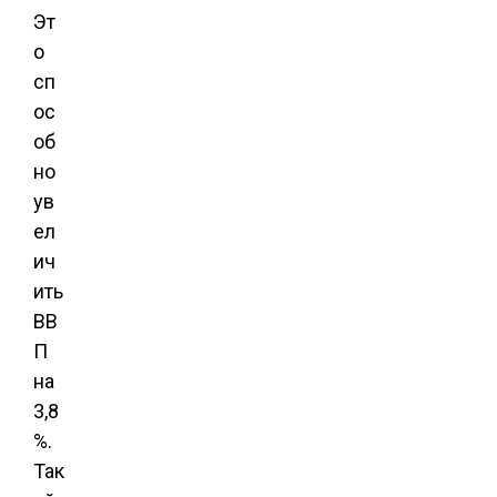
Эт
о
сп
ос
об
но
ув
ел
ич
ить
ВВ
П
на
3,8
%.
Так