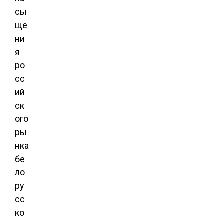
сы
ще
ни
я
ро
сс
ий
ск
ого
ры
нка
бе
ло
ру
сс
ко