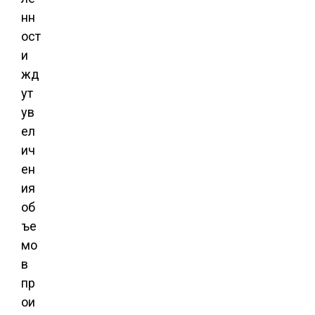
нн
ост
и
жд
ут
ув
ел
ич
ен
ия
об
ъе
мо
в
пр
ои