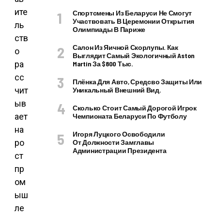
ите
Спортсмены Из Беларуси Не Смогут
Участвовать В Церемонии Открытия
ль
Олимпиады В Париже
ств
Салон Из Яичной Скорлупы. Как
о
Выглядит Самый Экологичный Aston
ра
Martin За $800 Тыс.
сс
Плёнка Для Авто, Средсво Защиты Или
чит
Уникальный Внешний Вид.
ыв
Сколько Стоит Самый Дорогой Игрок
ает
Чемпионата Беларуси По Футболу
на
Игоря Луцкого Освободили
ро
От Должности Замглавы
Администрации Президента
ст
пр
ом
ыш
ле