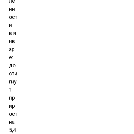
ле
нн
ост
и
в я
нв
ар
е:
до
сти
гну
т
пр
ир
ост
на
5,4