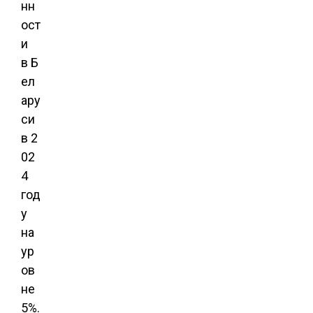
нн
ост
и
в Б
ел
ару
си
в 2
02
4
год
у
на
ур
ов
не
5%.