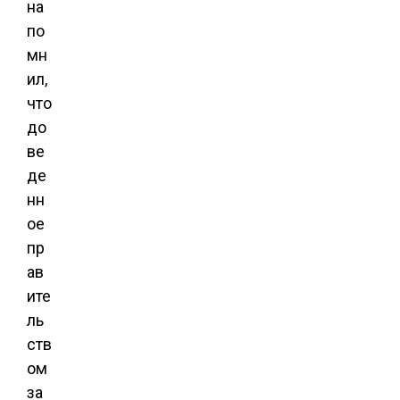
на
по
мн
ил,
что
до
ве
де
нн
ое
пр
ав
ите
ль
ств
ом
за