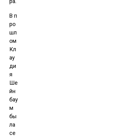
ра.
В п
ро
шл
ом
Кл
ау
ди
я
Ше
йн
бау
м
бы
ла
се