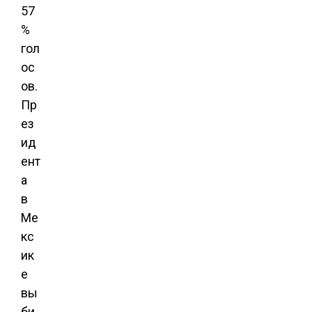
57
%
гол
ос
ов.
Пр
ез
ид
ент
а
в
Ме
кс
ик
е
вы
би