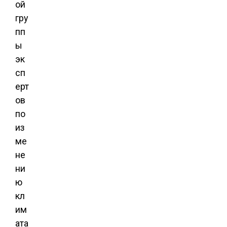
ой
гру
пп
ы
эк
сп
ерт
ов
по
из
ме
не
ни
ю
кл
им
ата