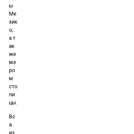
ы
Ме
хик
о,
а т
ак
же
мэ
ро
м
сто
ли
цы.
Вс
я
из