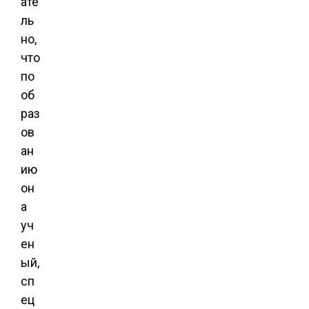
ате
ль
но,
что
по
об
раз
ов
ан
ию
он
а
уч
ен
ый,
сп
ец