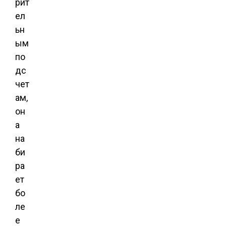
рит
ел
ьн
ым
по
дс
чет
ам,
он
а
на
би
ра
ет
бо
ле
е