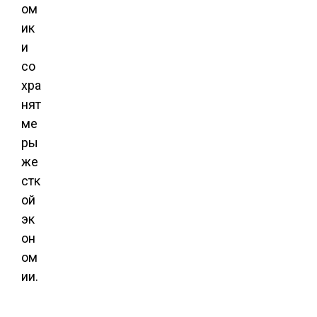
ом
ик
и
со
хра
нят
ме
ры
же
стк
ой
эк
он
ом
ии.