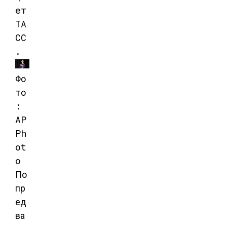
ет
ТА
СС
.
Фо
то
:
AP
Ph
ot
o
По
пр
ед
ва