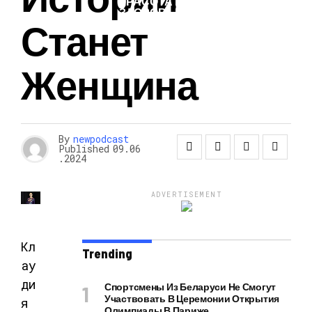
КРАСОТА И
ЗДОРОВЬЕ
Станет
Женщина
By
newpodcast
Published
09.06
.2024
ADVERTISEMENT
Кл
Trending
ау
ди
Спортсмены Из Беларуси Не Смогут
Участвовать В Церемонии Открытия
я
Олимпиады В Париже