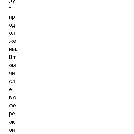
ду
т
пр
од
ол
же
ны.
В т
ом
чи
сл
е
в с
фе
ре
эк
он