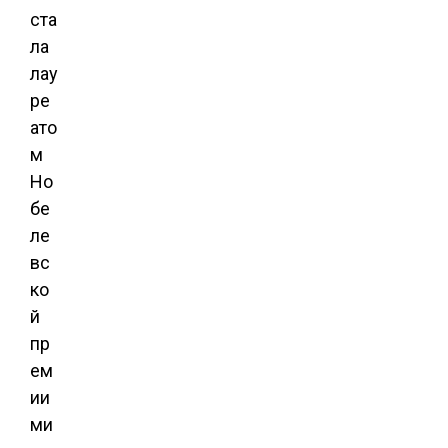
ста
ла
лау
ре
ато
м
Но
бе
ле
вс
ко
й
пр
ем
ии
ми