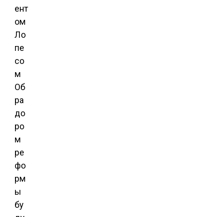
ент
ом
Ло
пе
со
м
Об
ра
до
ро
м
ре
фо
рм
ы
бу