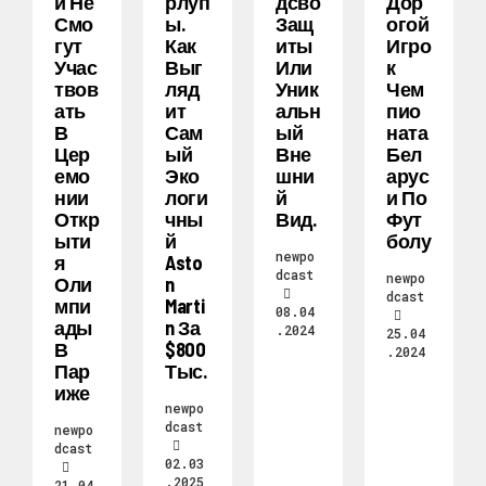
И Не
Рлуп
Дсво
Дор
Смо
Ы.
Защ
Огой
Гут
Как
Иты
Игро
Учас
Выг
Или
К
Твов
Ляд
Уник
Чем
Ать
Ит
Альн
Пио
В
Сам
Ый
Ната
Цер
Ый
Вне
Бел
Емо
Эко
Шни
Арус
Нии
Логи
Й
И По
Откр
Чны
Вид.
Фут
Ыти
Й
Болу
newpo
Я
Asto
dcast
newpo
Оли
N
dcast
Мпи
Marti
08.04
Ады
N За
.2024
25.04
В
$800
.2024
Пар
Тыс.
Иже
newpo
dcast
newpo
dcast
02.03
.2025
21.04