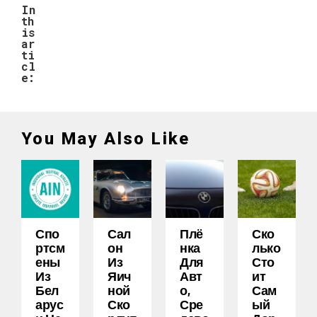
In
th
is
ar
ti
cl
e:
You May Also Like
Спо
Сал
Плё
Ско
Ртсм
Он
Нка
Лько
Ены
Из
Для
Сто
Из
Яич
Авт
Ит
Бел
Ной
О,
Сам
Арус
Ско
Сре
Ый