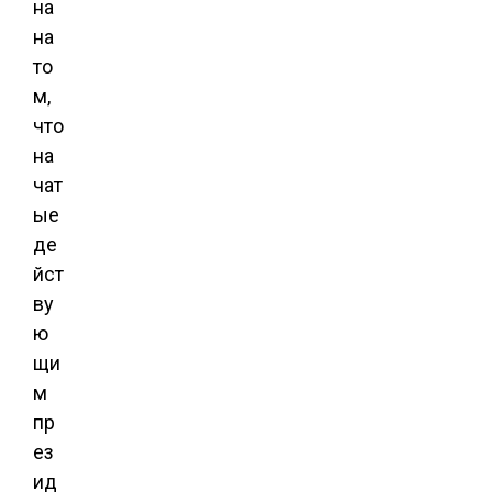
на
на
то
м,
что
на
чат
ые
де
йст
ву
ю
щи
м
пр
ез
ид