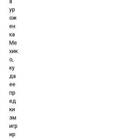
а
ур
ож
ен
ка
Ме
хик
о,
ку
да
ее
пр
ед
ки
эм
игр
ир