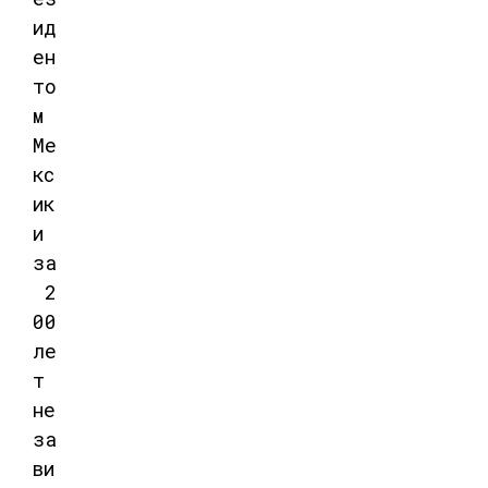
ид
ен
то
м
Ме
кс
ик
и
за
2
00
ле
т
не
за
ви