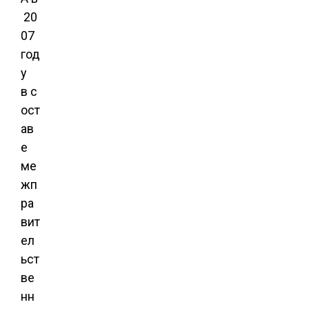
20
07
год
у
в с
ост
ав
е
ме
жп
ра
вит
ел
ьст
ве
нн