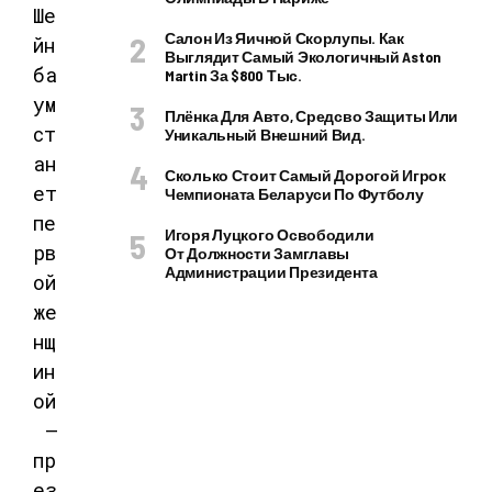
Ше
Салон Из Яичной Скорлупы. Как
йн
Выглядит Самый Экологичный Aston
ба
Martin За $800 Тыс.
ум
Плёнка Для Авто, Средсво Защиты Или
ст
Уникальный Внешний Вид.
ан
Сколько Стоит Самый Дорогой Игрок
ет
Чемпионата Беларуси По Футболу
пе
Игоря Луцкого Освободили
рв
От Должности Замглавы
Администрации Президента
ой
же
нщ
ин
ой
—
пр
ез