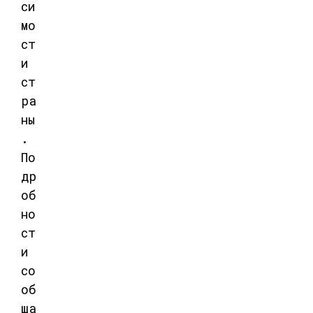
си
мо
ст
и
ст
ра
ны
.
По
др
об
но
ст
и
со
об
ща