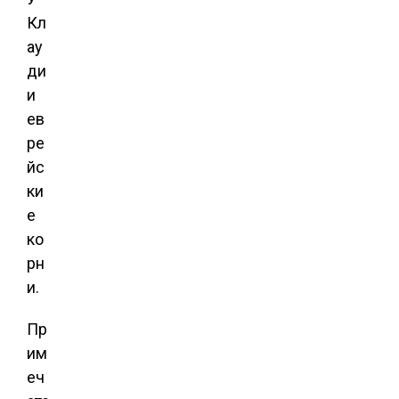
Кл
ау
ди
и
ев
ре
йс
ки
е
ко
рн
и.
Пр
им
еч