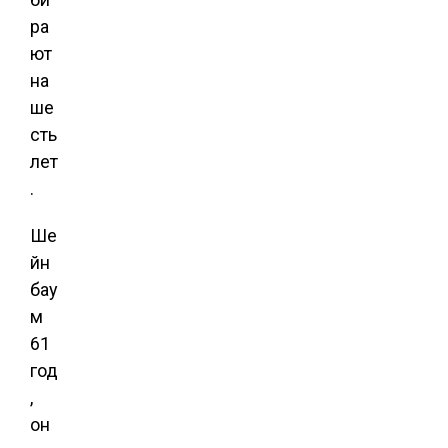
ра
ют
на
ше
сть
лет
.
Ше
йн
бау
м
61
год
,
он