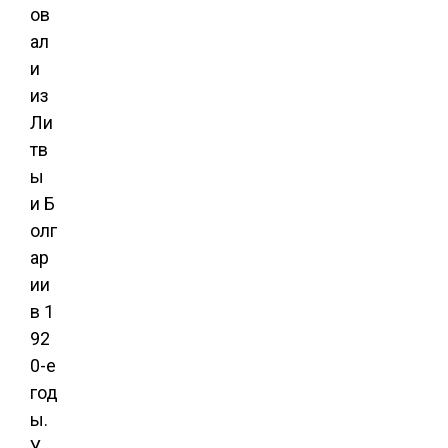
ов
ал
и
из
Ли
тв
ы
и Б
олг
ар
ии
в 1
92
0-е
год
ы.
У