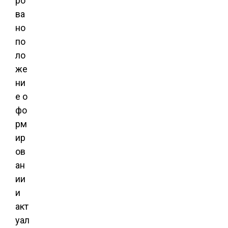
ро
ва
но
по
ло
же
ни
е о
фо
рм
ир
ов
ан
ии
и
акт
уал