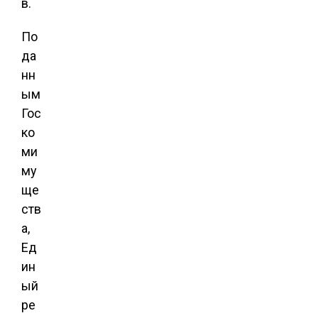
в.
По
да
нн
ым
Гос
ко
ми
му
ще
ств
а,
Ед
ин
ый
ре