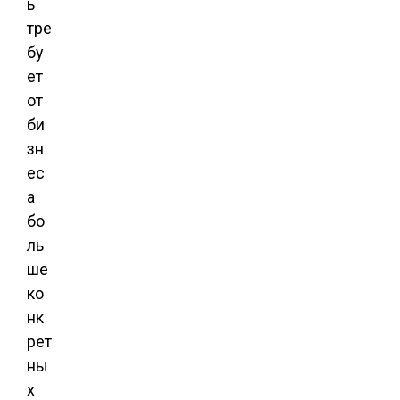
ь
тре
бу
ет
от
би
зн
ес
а
бо
ль
ше
ко
нк
рет
ны
х