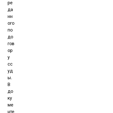
ре
да
нн
ого
по
до
гов
ор
у
сс
уд
ы.
В
до
ку
ме
нте