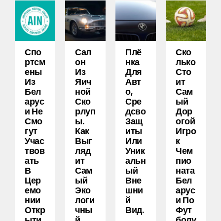
Спо
Сал
Плё
Ско
Ртсм
Он
Нка
Лько
Ены
Из
Для
Сто
Из
Яич
Авт
Ит
Бел
Ной
О,
Сам
Арус
Ско
Сре
Ый
И Не
Рлуп
Дсво
Дор
Смо
Ы.
Защ
Огой
Гут
Как
Иты
Игро
Учас
Выг
Или
К
Твов
Ляд
Уник
Чем
Ать
Ит
Альн
Пио
В
Сам
Ый
Ната
Цер
Ый
Вне
Бел
Емо
Эко
Шни
Арус
Нии
Логи
Й
И По
Откр
Чны
Вид.
Фут
Ыти
Й
Болу