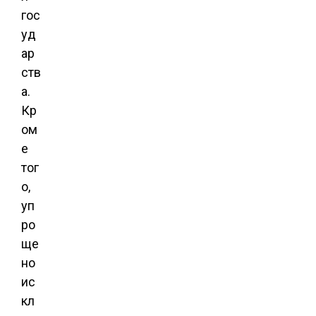
гос
уд
ар
ств
а.
Кр
ом
е
тог
о,
уп
ро
ще
но
ис
кл