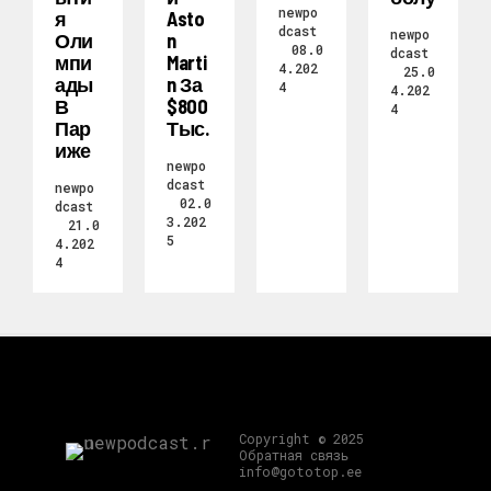
newpo
Я
Asto
dcast
newpo
Оли
N
08.0
dcast
Мпи
Marti
4.202
25.0
Ады
N За
4
4.202
В
$800
4
Пар
Тыс.
Иже
newpo
dcast
newpo
02.0
dcast
3.202
21.0
5
4.202
4
Copyright © 2025
Обратная связь
info@gototop.ee