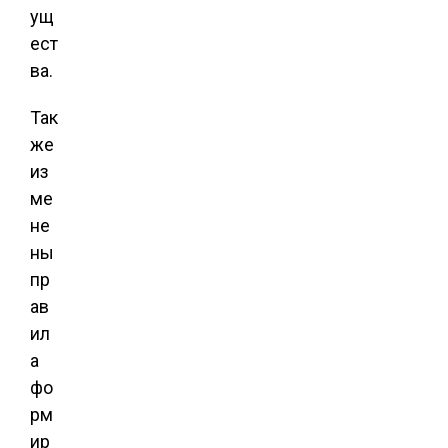
ущ
ест
ва.
Так
же
из
ме
не
ны
пр
ав
ил
а
фо
рм
ир