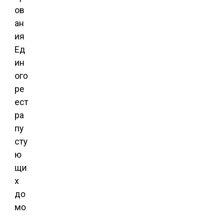
ов
ан
ия
Ед
ин
ого
ре
ест
ра
пу
сту
ю
щи
х
до
мо