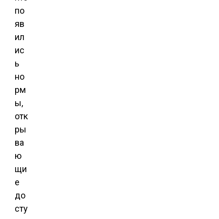
по
яв
ил
ис
ь
но
рм
ы,
отк
ры
ва
ю
щи
е
до
сту