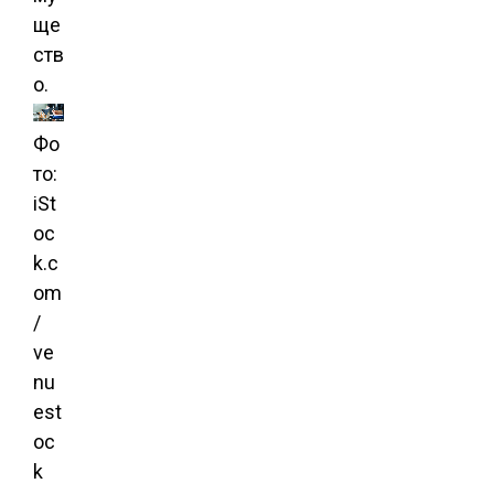
ще
ств
о.
Фо
то:
iSt
oc
k.c
om
/
ve
nu
est
oc
k