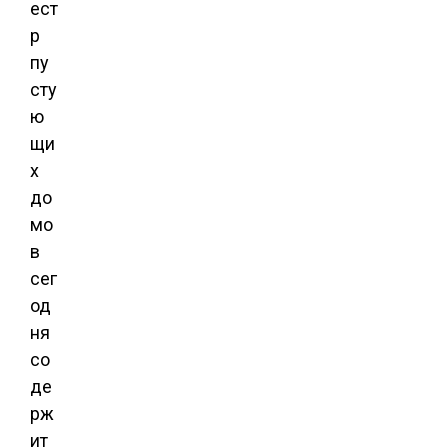
ест
р
пу
сту
ю
щи
х
до
мо
в
сег
од
ня
со
де
рж
ит