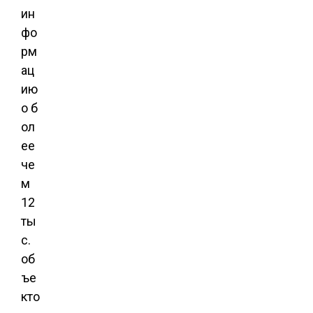
ин
фо
рм
ац
ию
о б
ол
ее
че
м
12
ты
с.
об
ъе
кто