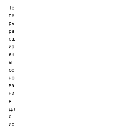
Те
пе
рь
ра
сш
ир
ен
ы
ос
но
ва
ни
я
дл
я
ис