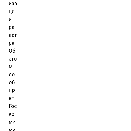
иза
ци
и
ре
ест
ра.
Об
это
м
со
об
ща
ет
Гос
ко
ми
му