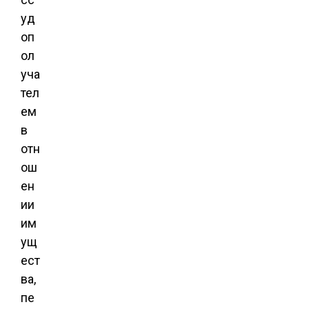
уд
оп
ол
уча
тел
ем
в
отн
ош
ен
ии
им
ущ
ест
ва,
пе