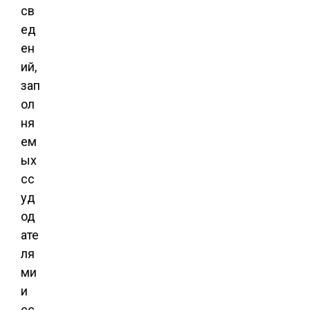
св
ед
ен
ий,
зап
ол
ня
ем
ых
сс
уд
од
ате
ля
ми
и
сс