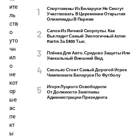
ите
Спортсмены Из Беларуси Не Смогут
Участвовать В Церемонии Открытия
ль
Олимпиады В Париже
ств
Салон Из Яичной Скорлупы. Как
о
Выглядит Самый Экологичный Aston
уто
Martin За $800 Тыс.
чн
Плёнка Для Авто, Средсво Защиты Или
ил
Уникальный Внешний Вид.
о
Сколько Стоит Самый Дорогой Игрок
не
Чемпионата Беларуси По Футболу
кот
Игоря Луцкого Освободили
ор
От Должности Замглавы
Администрации Президента
ые
ас
пе
кт
ы