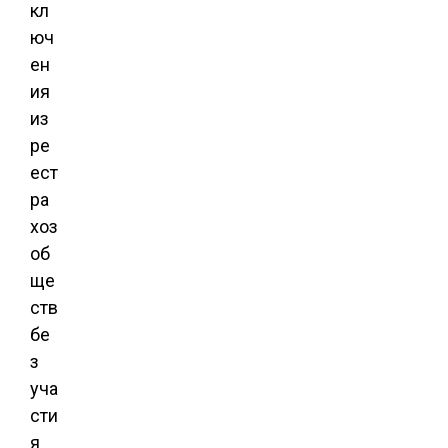
кл
юч
ен
ия
из
ре
ест
ра
хоз
об
ще
ств
бе
з
уча
сти
я