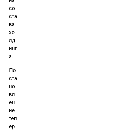
из
со
ста
ва
хо
лд
инг
а.
По
ста
но
вл
ен
ие
теп
ер