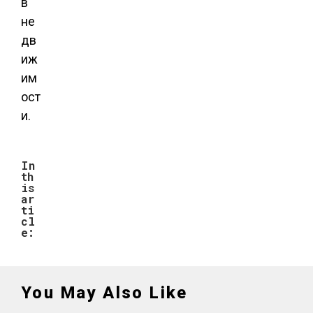
в
не
дв
иж
им
ост
и.
In
th
is
ar
ti
cl
e:
You May Also Like