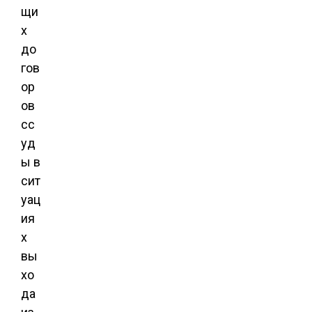
щи
х
до
гов
ор
ов
сс
уд
ы в
сит
уац
ия
х
вы
хо
да