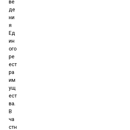
ве
де
ни
я
Ед
ин
ого
ре
ест
ра
им
ущ
ест
ва.
В
ча
стн