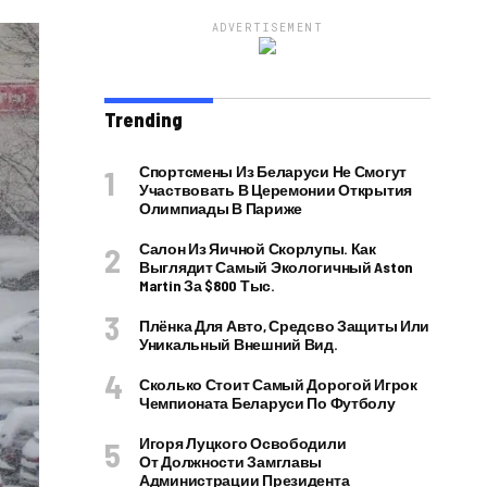
ADVERTISEMENT
Trending
Спортсмены Из Беларуси Не Смогут
Участвовать В Церемонии Открытия
Олимпиады В Париже
Салон Из Яичной Скорлупы. Как
Выглядит Самый Экологичный Aston
Martin За $800 Тыс.
Плёнка Для Авто, Средсво Защиты Или
Уникальный Внешний Вид.
Сколько Стоит Самый Дорогой Игрок
Чемпионата Беларуси По Футболу
Игоря Луцкого Освободили
От Должности Замглавы
Администрации Президента