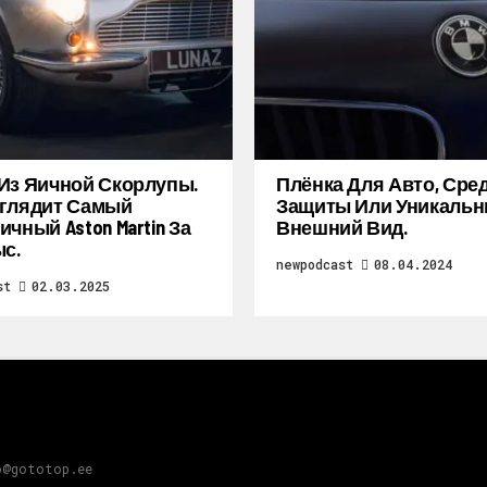
Из Яичной Скорлупы.
Плёнка Для Авто, Сре
глядит Самый
Защиты Или Уникаль
ичный Aston Martin За
Внешний Вид.
ыс.
newpodcast
08.04.2024
st
02.03.2025
o@gototop.ee