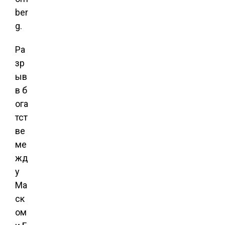
ber
g.
Ра
зр
ыв
в б
ога
тст
ве
ме
жд
у
Ма
ск
ом