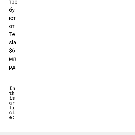
тре
бу
ют
от
Te
sla
$6
мл
рд
In
th
is
ar
ti
cl
e: