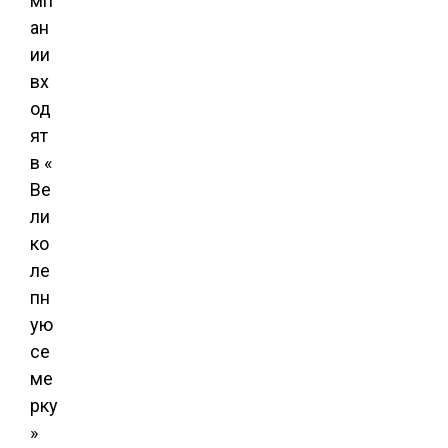
мп
ан
ии
вх
од
ят
в «
Ве
ли
ко
ле
пн
ую
се
ме
рку
»