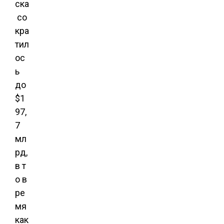
ска
со
кра
тил
ос
ь
до
$1
97,
7
мл
рд,
в т
о в
ре
мя
как