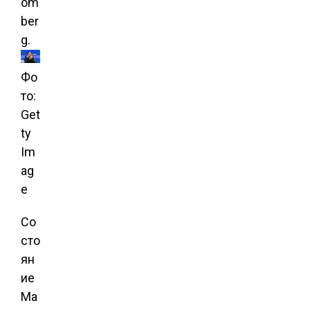
om
ber
g.
Фо
то:
Get
ty
Im
ag
e
Со
сто
ян
ие
Ма