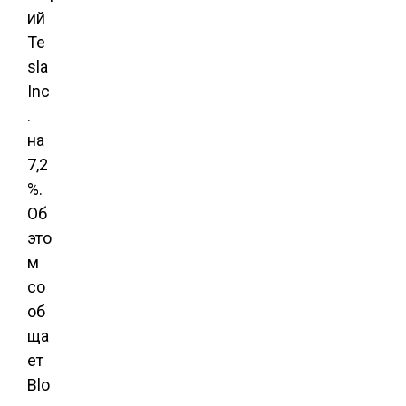
ий
Te
sla
Inc
.
на
7,2
%.
Об
это
м
со
об
ща
ет
Blo