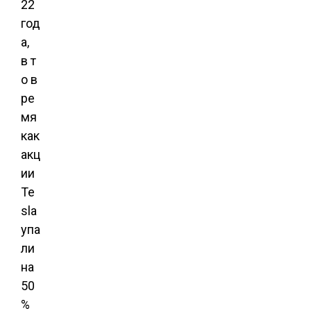
22
год
а,
в т
о в
ре
мя
как
акц
ии
Te
sla
упа
ли
на
50
%