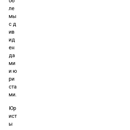
об
ле
мы
с д
ив
ид
ен
да
ми
и ю
ри
ста
ми.
Юр
ист
ы