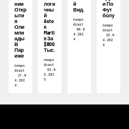
Нии
Логи
Й
И По
Откр
Чны
Вид.
Фут
Ыти
Й
Болу
newpo
Я
Asto
dcast
newpo
Оли
N
08.0
dcast
Мпи
Marti
4.202
25.0
Ады
N За
4
4.202
В
$800
4
Пар
Тыс.
Иже
newpo
dcast
newpo
02.0
dcast
3.202
21.0
5
4.202
4