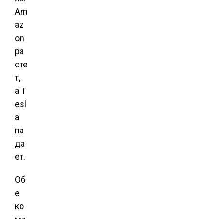
Am
az
on
ра
сте
т,
а T
esl
a
па
да
ет.
Об
е
ко