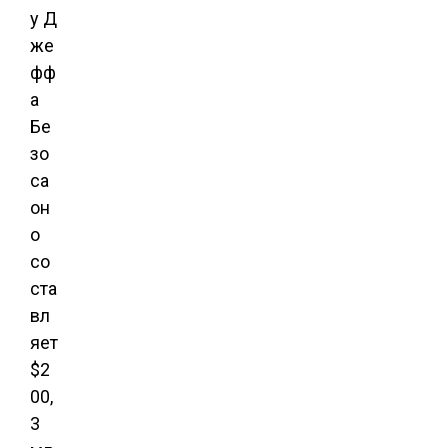
у Д
же
фф
а
Бе
зо
са
он
о
со
ста
вл
яет
$2
00,
3