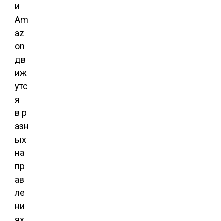
и
Am
az
on
дв
иж
утс
я
в р
азн
ых
на
пр
ав
ле
ни
ях.