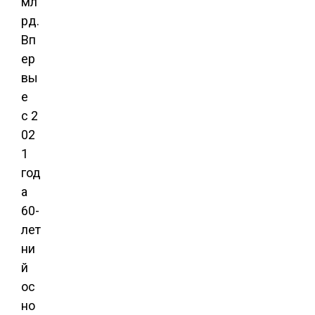
мл
рд.
Вп
ер
вы
е
с 2
02
1
год
а
60-
лет
ни
й
ос
но