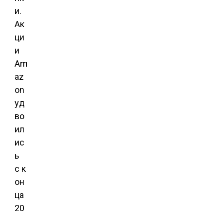
и.
Ак
ци
и
Am
az
on
уд
во
ил
ис
ь
с к
он
ца
20