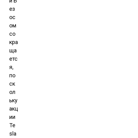
и Б
ез
ос
ом
со
кра
ща
етс
я,
по
ск
ол
ьку
акц
ии
Te
sla