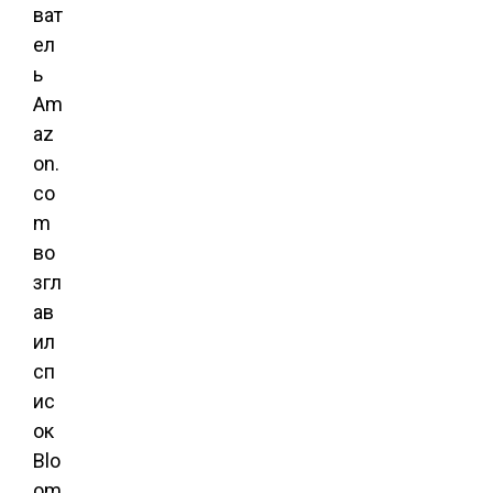
ват
ел
ь
Am
az
on.
co
m
во
згл
ав
ил
сп
ис
ок
Blo
om