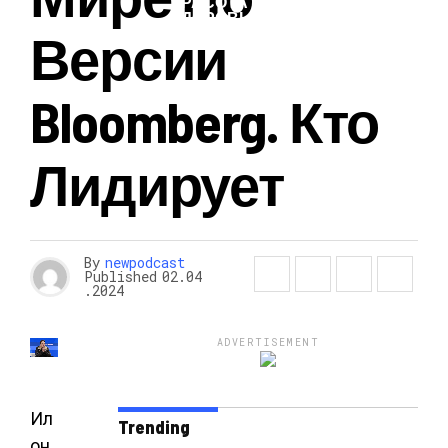
КРАСОТА И
ЗДОРОВЬЕ
Версии
Bloomberg. Кто
Лидирует
By
newpodcast
Published
02.04
.2024
ADVERTISEMENT
Ил
Trending
он