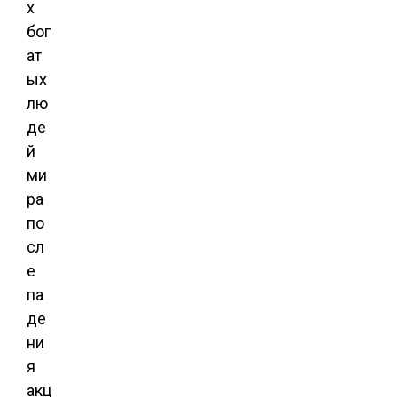
х
бог
ат
ых
лю
де
й
ми
ра
по
сл
е
па
де
ни
я
акц