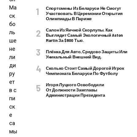
Ма
Спортсмены Из Беларуси Не Смогут
Участвовать В Церемонии Открытия
ск
Олимпиады В Париже
бо
Салон Из Яичной Скорлупы. Как
ль
Выглядит Самый Экологичный Aston
ше
Martin За $800 Тыс.
не
Плёнка Для Авто, Средсво Защиты Или
ли
Уникальный Внешний Вид.
ди
Сколько Стоит Самый Дорогой Игрок
ру
Чемпионата Беларуси По Футболу
ет
Игоря Луцкого Освободили
в с
От Должности Замглавы
Администрации Президента
пи
ск
е
са
мы