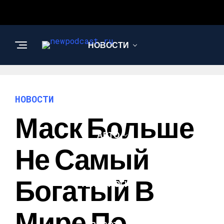
НОВОСТИ
БИЗНЕС И
ФИНАНСЫ
НОВОСТИ
Маск Больше
АВТО
Не Самый
НАУКА И
Богатый В
ТЕХНОЛОГИИ
Мире По