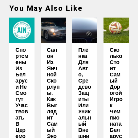
You May Also Like
Спо
Сал
Плё
Ско
Ртсм
Он
Нка
Лько
Ены
Из
Для
Сто
Из
Яич
Авт
Ит
Бел
Ной
О,
Сам
Арус
Ско
Сре
Ый
И Не
Рлуп
Дсво
Дор
Смо
Ы.
Защ
Огой
Гут
Как
Иты
Игро
Учас
Выг
Или
К
Твов
Ляд
Уник
Чем
Ать
Ит
Альн
Пио
В
Сам
Ый
Ната
Цер
Ый
Вне
Бел
Емо
Эко
Шни
Арус