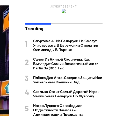
ADVERTISEMENT
Trending
Спортсмены Из Беларуси Не Смогут
Участвовать В Церемонии Открытия
Олимпиады В Париже
Салон Из Яичной Скорлупы. Как
Выглядит Самый Экологичный Aston
Martin За $800 Тыс.
Плёнка Для Авто, Средсво Защиты Или
Уникальный Внешний Вид.
Сколько Стоит Самый Дорогой Игрок
Чемпионата Беларуси По Футболу
Игоря Луцкого Освободили
От Должности Замглавы
Администрации Президента