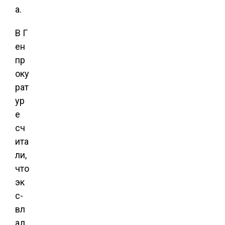
а.
В Г
ен
пр
оку
рат
ур
е
сч
ита
ли,
что
эк
с-
вл
ад