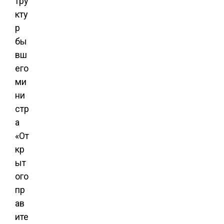
тру
кту
р
бы
вш
его
ми
ни
стр
а
«От
кр
ыт
ого
пр
ав
ите