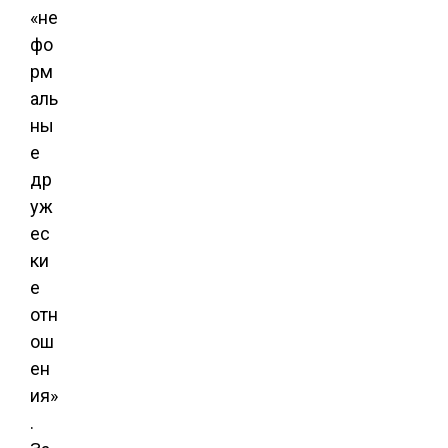
«не
фо
рм
аль
ны
е
др
уж
ес
ки
е
отн
ош
ен
ия»
.