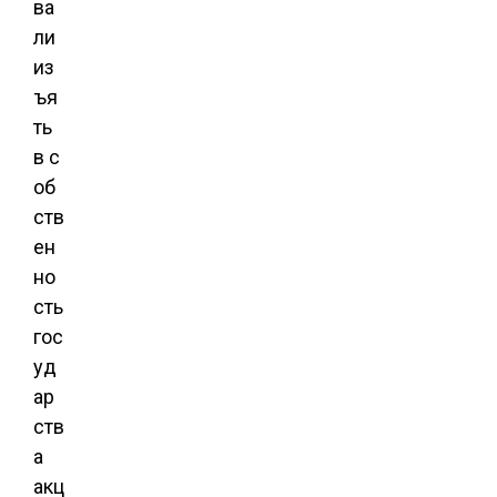
ва
ли
из
ъя
ть
в с
об
ств
ен
но
сть
гос
уд
ар
ств
а
акц