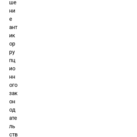
ше
ни
е
ант
ик
ор
ру
пц
ио
нн
ого
зак
он
од
ате
ль
ств