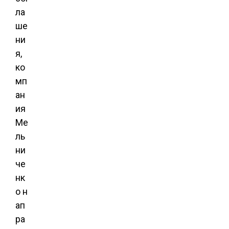
ла
ше
ни
я,
ко
мп
ан
ия
Ме
ль
ни
че
нк
о н
ап
ра