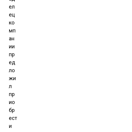
ел
ец
ко
мп
ан
ии
пр
ед
ло
жи
л
пр
ио
бр
ест
и