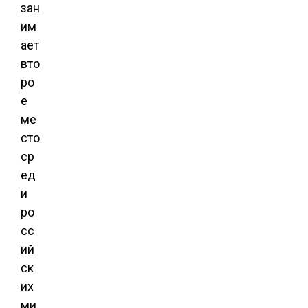
зан
им
ает
вто
ро
е
ме
сто
ср
ед
и
ро
сс
ий
ск
их
ми