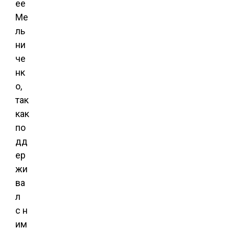
ее
Ме
ль
ни
че
нк
о,
так
как
по
дд
ер
жи
ва
л
с н
им