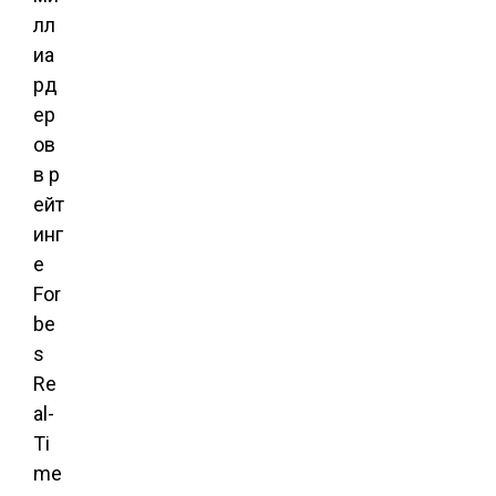
лл
иа
рд
ер
ов
в р
ейт
инг
е
For
be
s
Re
al-
Ti
me