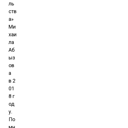
ль
ств
а»
Ми
хаи
ла
Аб
ыз
ов
а
в 2
01
8 г
од
у.
По
мн