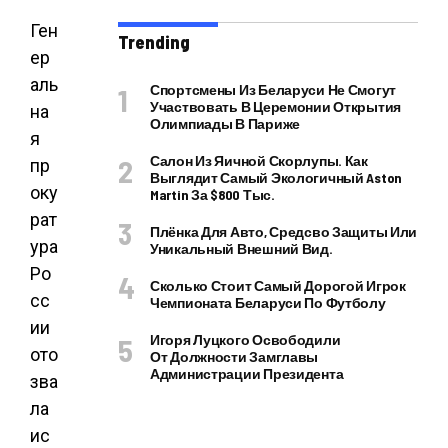
Ген
Trending
ер
аль
Спортсмены Из Беларуси Не Смогут
Участвовать В Церемонии Открытия
на
Олимпиады В Париже
я
Салон Из Яичной Скорлупы. Как
пр
Выглядит Самый Экологичный Aston
оку
Martin За $800 Тыс.
рат
Плёнка Для Авто, Средсво Защиты Или
ура
Уникальный Внешний Вид.
Ро
Сколько Стоит Самый Дорогой Игрок
сс
Чемпионата Беларуси По Футболу
ии
Игоря Луцкого Освободили
ото
От Должности Замглавы
Администрации Президента
зва
ла
ис