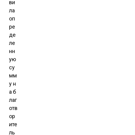
ви
ла
оп
ре
де
ле
нн
ую
су
мм
у н
а б
лаг
отв
ор
ите
ль