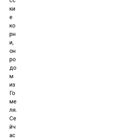
сс
ки
е
ко
рн
и,
он
ро
до
м
из
Го
ме
ля.
Се
йч
ас