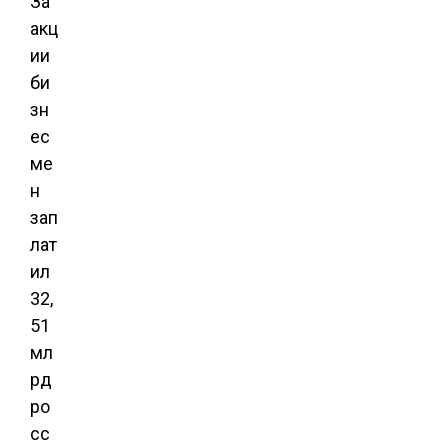
За
акц
ии
би
зн
ес
ме
н
зап
лат
ил
32,
51
мл
рд
ро
сс