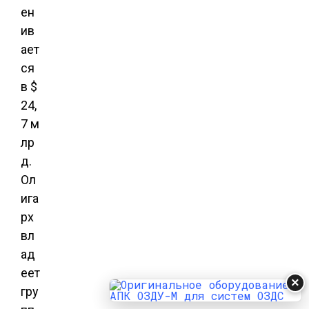
ен
ив
ает
ся
в $
24,
7 м
лр
д.
Ол
ига
рх
вл
ад
еет
×
гру