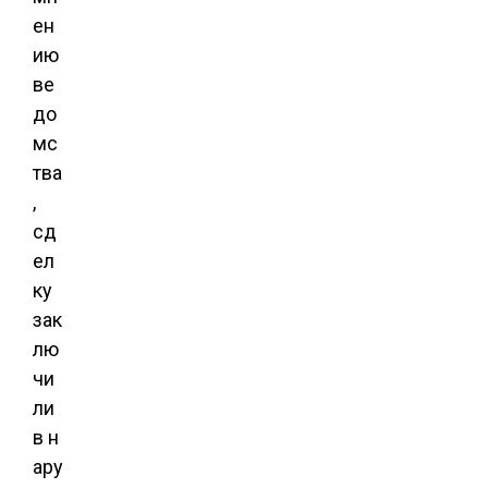
ен
ию
ве
до
мс
тва
,
сд
ел
ку
зак
лю
чи
ли
в н
ару