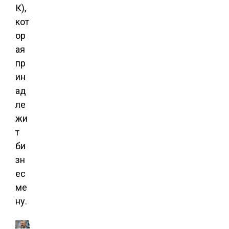
К),
кот
ор
ая
пр
ин
ад
ле
жи
т
би
зн
ес
ме
ну.