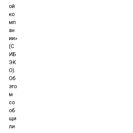
ой
ко
мп
ан
ии»
(С
ИБ
ЭК
О).
Об
это
м
со
об
щи
ли