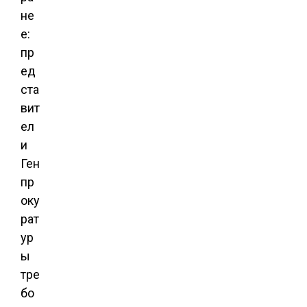
не
е:
пр
ед
ста
вит
ел
и
Ген
пр
оку
рат
ур
ы
тре
бо