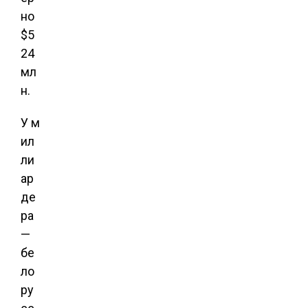
но
$5
24
мл
н.
У м
ил
ли
ар
де
ра
—
бе
ло
ру