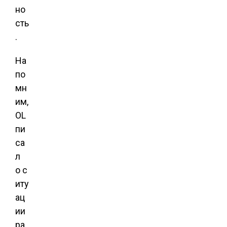
но
сть
.
На
по
мн
им,
OL
пи
са
л
о с
иту
ац
ии
ра