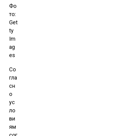
Фо
то:
Get
ty
Im
ag
es
Со
гла
сн
о
ус
ло
ви
ям
сог