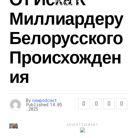
КРАСОТА И
ЗДОРОВЬЕ
Миллиардеру
Белорусского
Происхожден
Ия
By
newpodcast
Published
14.05
.2025
ADVERTISEMENT