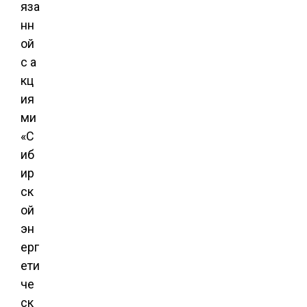
яза
нн
ой
с а
кц
ия
ми
«С
иб
ир
ск
ой
эн
ерг
ети
че
ск