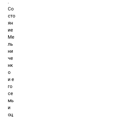
.
Со
сто
ян
ие
Ме
ль
ни
че
нк
о
и е
го
се
мь
и
оц