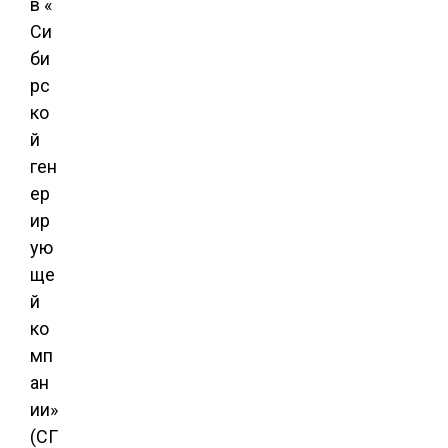
в «
Си
би
рс
ко
й
ген
ер
ир
ую
ще
й
ко
мп
ан
ии»
(СГ