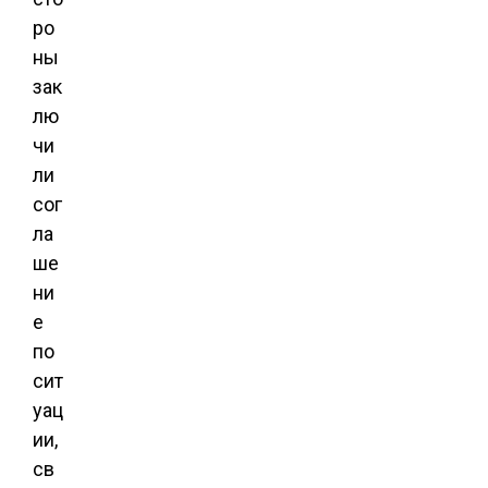
ро
ны
зак
лю
чи
ли
сог
ла
ше
ни
е
по
сит
уац
ии,
св