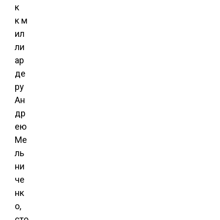
к
к м
ил
ли
ар
де
ру
Ан
др
ею
Ме
ль
ни
че
нк
о,
сто