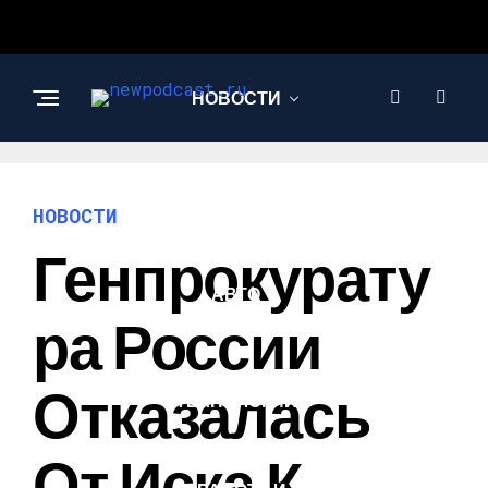
НОВОСТИ
БИЗНЕС И
ФИНАНСЫ
НОВОСТИ
Генпрокурату
АВТО
Ра России
НАУКА И
Отказалась
ТЕХНОЛОГИИ
От Иска К