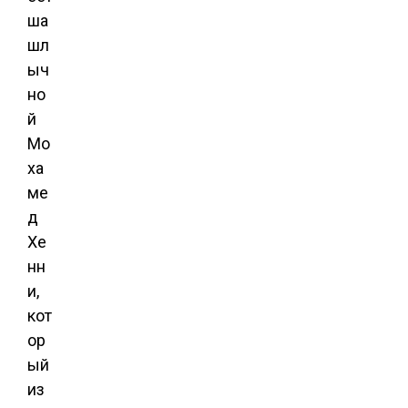
ша
шл
ыч
но
й
Мо
ха
ме
д
Хе
нн
и,
кот
ор
ый
из