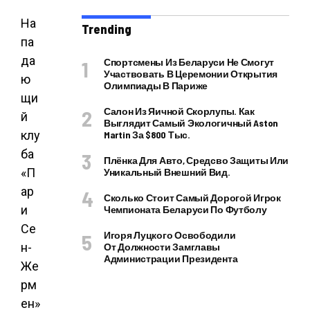
На
Trending
па
да
Спортсмены Из Беларуси Не Смогут
Участвовать В Церемонии Открытия
ю
Олимпиады В Париже
щи
Салон Из Яичной Скорлупы. Как
й
Выглядит Самый Экологичный Aston
клу
Martin За $800 Тыс.
ба
Плёнка Для Авто, Средсво Защиты Или
«П
Уникальный Внешний Вид.
ар
Сколько Стоит Самый Дорогой Игрок
и
Чемпионата Беларуси По Футболу
Се
Игоря Луцкого Освободили
н-
От Должности Замглавы
Администрации Президента
Же
рм
ен»