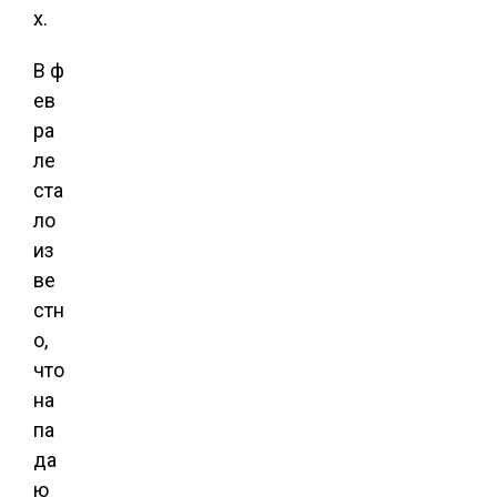
х.
В ф
ев
ра
ле
ста
ло
из
ве
стн
о,
что
на
па
да
ю