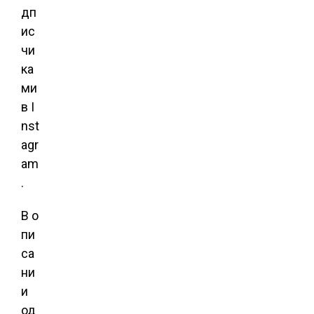
дп
ис
чи
ка
ми
в I
nst
agr
am
.
В о
пи
са
ни
и
од