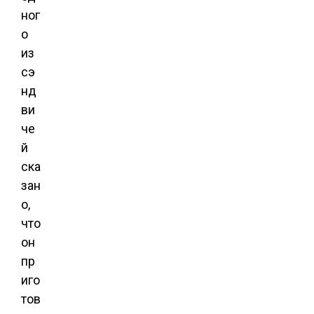
ног
о
из
сэ
нд
ви
че
й
ска
зан
о,
что
он
пр
иго
тов