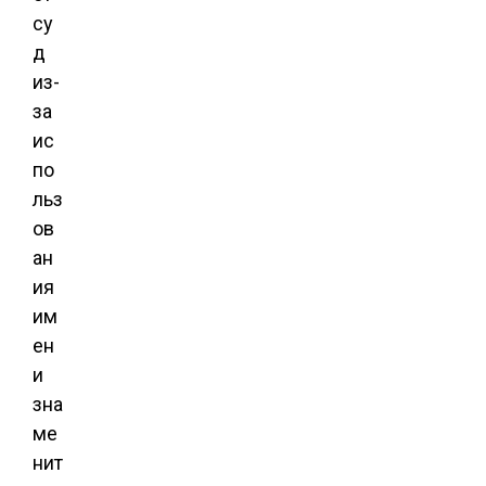
су
д
из-
за
ис
по
льз
ов
ан
ия
им
ен
и
зна
ме
нит