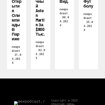
Откр
Чны
Вид.
Фут
Ыти
Й
Болу
newpo
Я
Asto
dcast
newpo
Оли
N
08.0
dcast
Мпи
Marti
4.202
25.0
Ады
N За
4
4.202
В
$800
4
Пар
Тыс.
Иже
newpo
dcast
newpo
02.0
dcast
3.202
21.0
5
4.202
4
Copyright © 2025
Обратная связь