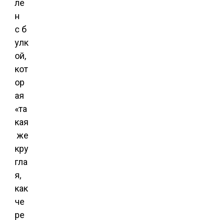
ле
н
с б
улк
ой,
кот
ор
ая
«та
кая
же
кру
гла
я,
как
че
ре