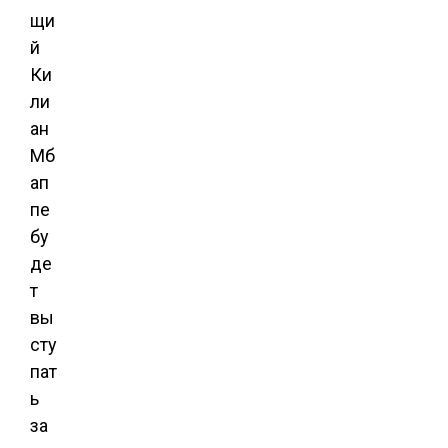
щи
й
Ки
ли
ан
Мб
ап
пе
бу
де
т
вы
сту
пат
ь
за