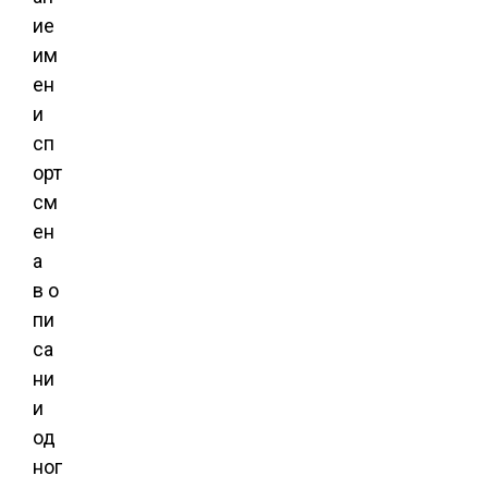
ие
им
ен
и
сп
орт
см
ен
а
в о
пи
са
ни
и
од
ног