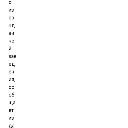
о
из
сэ
нд
ви
че
й
зав
ед
ен
ия,
со
об
ща
ет
из
да