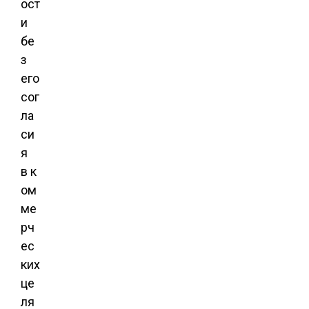
ост
и
бе
з
его
сог
ла
си
я
в к
ом
ме
рч
ес
ких
це
ля