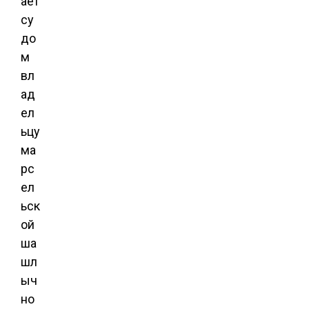
ает
су
до
м
вл
ад
ел
ьцу
ма
рс
ел
ьск
ой
ша
шл
ыч
но