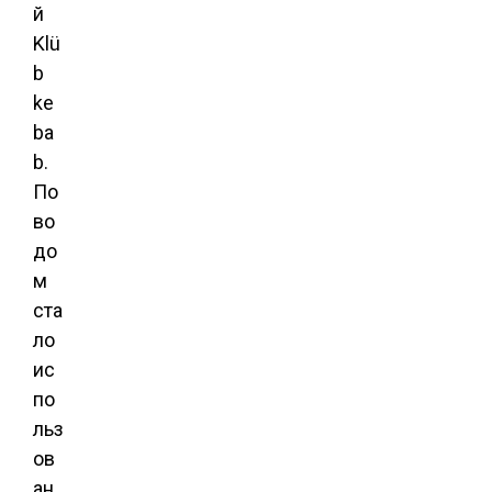
й
Klü
b
ke
ba
b.
По
во
до
м
ста
ло
ис
по
льз
ов
ан