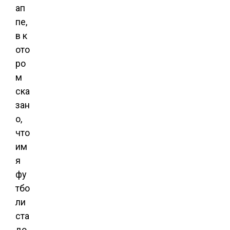
ап
пе,
в к
ото
ро
м
ска
зан
о,
что
им
я
фу
тбо
ли
ста
до