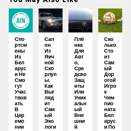
Спо
Сал
Плё
Ско
Ртсм
Он
Нка
Лько
Ены
Из
Для
Сто
Из
Яич
Авт
Ит
Бел
Ной
О,
Сам
Арус
Ско
Сре
Ый
И Не
Рлуп
Дсво
Дор
Смо
Ы.
Защ
Огой
Гут
Как
Иты
Игро
Учас
Выг
Или
К
Твов
Ляд
Уник
Чем
Ать
Ит
Альн
Пио
В
Сам
Ый
Ната
Цер
Ый
Вне
Бел
Емо
Эко
Шни
Арус
Нии
Логи
Й
И По