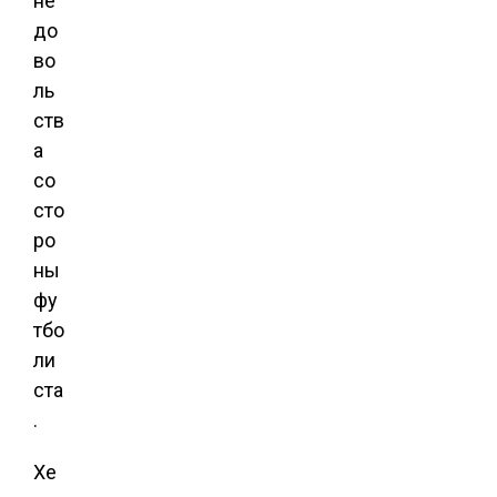
не
до
во
ль
ств
а
со
сто
ро
ны
фу
тбо
ли
ста
.
Хе