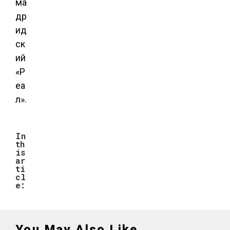
ма
др
ид
ск
ий
«Р
еа
л».
In
th
is
ar
ti
cl
e:
You May Also Like