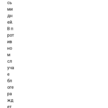
сь
ми
дн
ей.
В п
рот
ив
но
м
сл
уча
е
бл
оге
ра
жд
ет