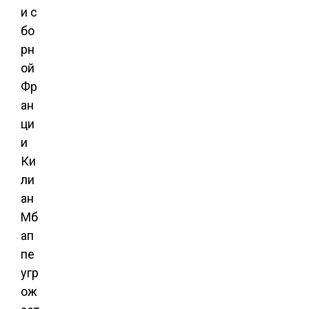
и с
бо
рн
ой
Фр
ан
ци
и
Ки
ли
ан
Мб
ап
пе
угр
ож