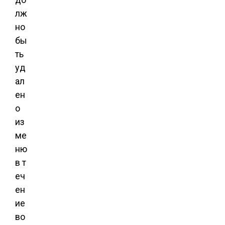
лж
но
бы
ть
уд
ал
ен
о
из
ме
ню
в т
еч
ен
ие
во