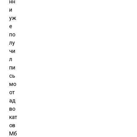
нн
и
уж
е
по
лу
чи
л
пи
сь
мо
от
ад
во
кат
ов
Мб