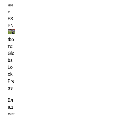
ни
е
ES
PN.
Фо
то:
Glo
bal
Lo
ok
Pre
ss
Вл
ад
еет