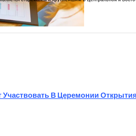
Мужчин И Женщин
т Участвовать В Церемонии Открыти