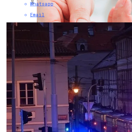
Черновик
Whatsapp
Финансовая Грамотность: Как Отклады
Email
Почем «переобуться»? Разобрались С
249 Пользователей Из 250 Возможных. 
Научное Объяснение Через Сколько Дне
Какие Болезни Люди Провоцируют Сами
Интересные И Познавательные Факты 
«Нанимать Станет Сложнее, Чем Когда-Л
Как Найти Баланс Между Работой И Лич