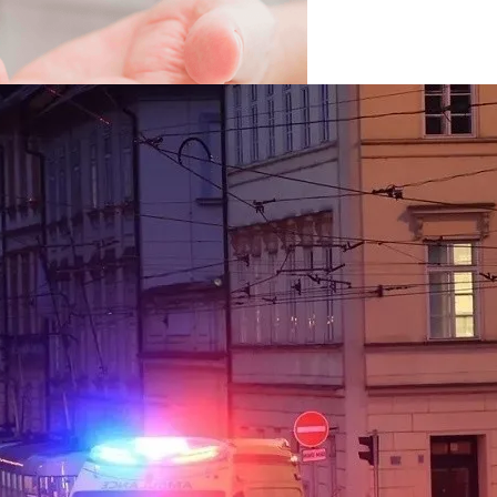
вать Сбережения
 Новыми Ценами На Зимнюю Резину
Viber Изучил, Как Белорусы Применяют Групповые Чаты
й Человек Умрет Без Сна
 Себе Вредными Привычками, И Чем Это Опасно
Про Животных И Человека
ибо». 15 Предсказаний На 2024-Й От Мирового HR-Гуру
ной Жизнью, И Не Выгореть