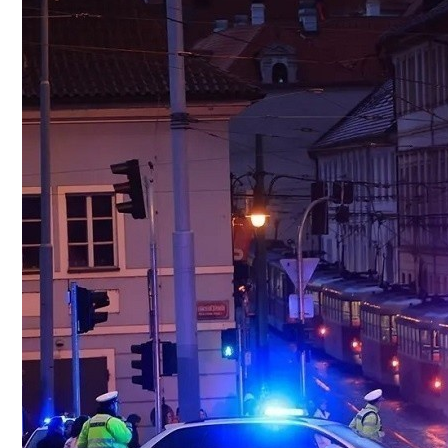
Hyundai Santa Fe: Мощное Сочетание Тра
Безлактозное Молоко — Обычное Молок
Как Грамотно Начать Карьеру Молодым
Какие Кредиты Дают В Беларуси На Ки