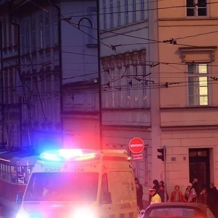
диций И Новаций При Расходе 6 Л На «сотню»
о Или Хорошая Альтернатива?
 Специалистам
тайские Автомобили