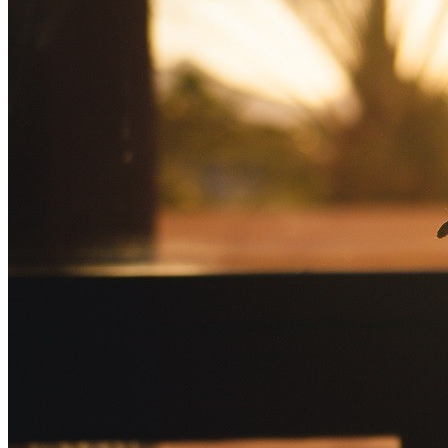
Какие Кредиты Дают В Беларуси
На Китайские Автомобили
Шипы Или Липучка? Что Выбрать В
Условиях Российской Зимы?
7 Домашних Методов Для Улучшения
Памяти И Концентрации
Какие Навыки Станут Ключевыми
Через 10 Лет И Как Подготовиться К Ним
Сегодня