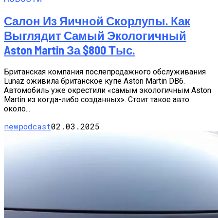
Салон Из Яичной Скорлупы. Как
Выглядит Самый Экологичный
Aston Martin За $800 Тыс.
Британская компания послепродажного обслуживания
Lunaz оживила британское купе Aston Martin DB6.
Автомобиль уже окрестили «самым экологичным Aston
Martin из когда-либо созданных». Стоит такое авто
около...
newpodcast
02.03.2025