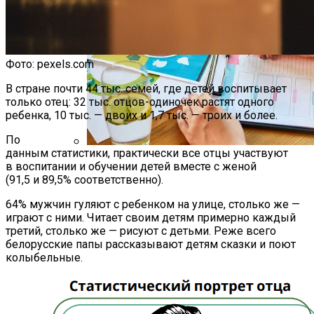
Фото: pexels.com
В стране почти 44 тыс. семей, где детей воспитывает
только отец: 32 тыс. отцов-одиночек растят одного
ребенка, 10 тыс. — двоих и 1,7 тыс. — троих и более.
По
данным статистики, практически все отцы участвуют
Как Мы Худеем: 8 Этапов Похудения У
в воспитании и обучении детей вместе с женой
Мужчин И Женщин
(91,5 и 89,5% соответственно).
64% мужчин гуляют с ребенком на улице, столько же —
играют с ними. Читает своим детям примерно каждый
третий, столько же — рисуют с детьми. Реже всего
белорусские папы рассказывают детям сказки и поют
колыбельные.