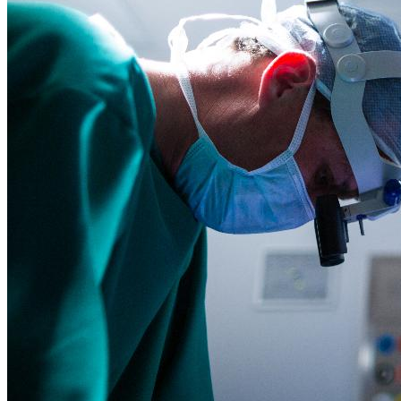
Какие Кредиты Дают В Беларуси
На Китайские Автомобили
Шипы Или Липучка? Что Выбрать В
Условиях Российской Зимы?
7 Домашних Методов Для Улучшения
Узбекистан Хочет Собирать БелАЗы.
Памяти И Концентрации
Лукашенко Пообещал «подставить
Плечо»
Какие Навыки Станут Ключевыми
Через 10 Лет И Как Подготовиться К Ним
Сегодня