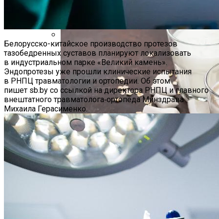
Популярности В Ближайшие Годы
Белорусско-китайское производство протезов
Hyundai Santa Fe: Мощное Сочетание
тазобедренных суставов планируют локализовать
Традиций И Новаций При Расходе 6 Л
в индустриальном парке «Великий камень».
На «сотню»
Эндопротезы уже прошли клинические испытания
в РНПЦ травматологии и ортопедии. Об этом
пишет sb.by со ссылкой на директора РНПЦ и главного
внештатного травматолога‑ортопеда Минздрава
Михаила Герасименко.
Безлактозное Молоко — Обычное
Около 26 Млн Поездок В День: Uber
Молоко Или Хорошая Альтернатива?
Наконец-То Заработала В 2023 Году
Как Грамотно Начать Карьеру
Молодым Специалистам