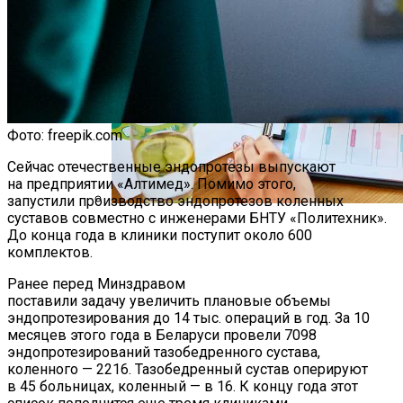
Фото: freepik.com
Сейчас отечественные эндопротезы выпускают
на предприятии «Алтимед». Помимо этого,
запустили производство эндопротезов коленных
суставов совместно с инженерами БНТУ «Политехник».
Как Мы Худеем: 8 Этапов Похудения У
До конца года в клиники поступит около 600
Мужчин И Женщин
комплектов.
Ранее перед Минздравом
поставили задачу увеличить плановые объемы
эндопротезирования до 14 тыс. операций в год. За 10
месяцев этого года в Беларуси провели 7098
эндопротезирований тазобедренного сустава,
коленного — 2216. Тазобедренный сустав оперируют
в 45 больницах, коленный — в 16. К концу года этот