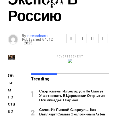
КРАСОТА И
ЗДОРОВЬЕ
Россию
By
newpodcast
Published
04.12
.2025
ADVERTISEMENT
Об
Trending
ъе
м
Спортсмены Из Беларуси Не Смогут
Участвовать В Церемонии Открытия
по
Олимпиады В Париже
ста
Салон Из Яичной Скорлупы. Как
во
Выглядит Самый Экологичный Aston