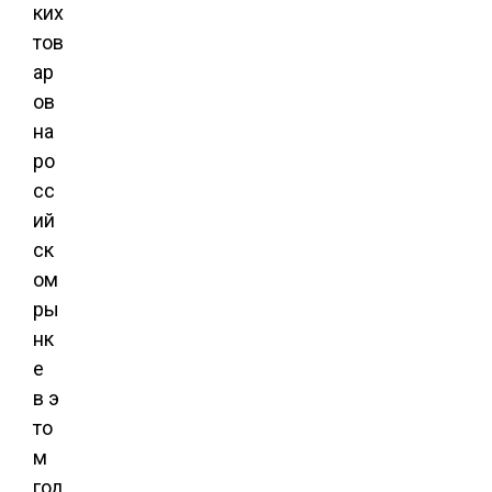
ких
тов
ар
ов
на
ро
сс
ий
ск
ом
ры
нк
е
в э
то
м
год