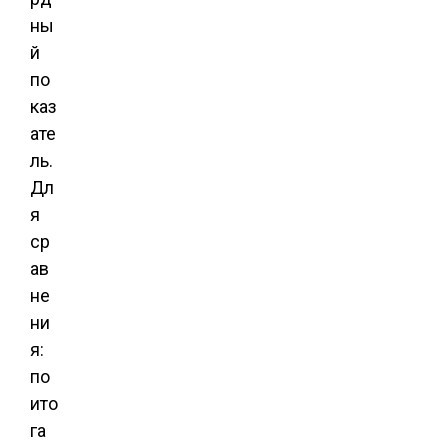
ны
й
по
каз
ате
ль.
Дл
я
ср
ав
не
ни
я:
по
ито
га