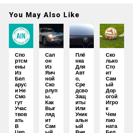
You May Also Like
Спо
Сал
Плё
Ско
Ртсм
Он
Нка
Лько
Ены
Из
Для
Сто
Из
Яич
Авт
Ит
Бел
Ной
О,
Сам
Арус
Ско
Сре
Ый
И Не
Рлуп
Дсво
Дор
Смо
Ы.
Защ
Огой
Гут
Как
Иты
Игро
Учас
Выг
Или
К
Твов
Ляд
Уник
Чем
Ать
Ит
Альн
Пио
В
Сам
Ый
Ната
Цер
Ый
Вне
Бел