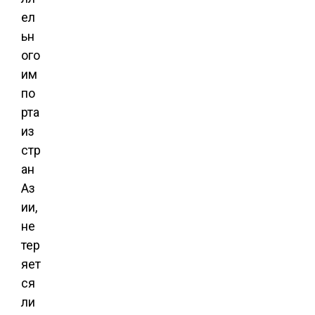
ел
ьн
ого
им
по
рта
из
стр
ан
Аз
ии,
не
тер
яет
ся
ли