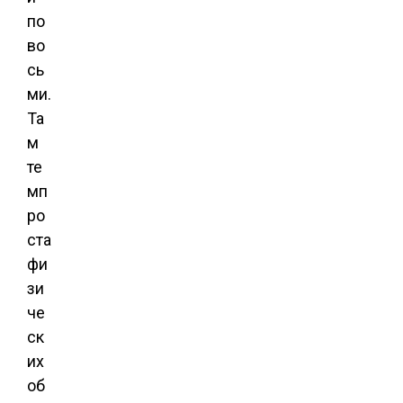
по
во
сь
ми.
Та
м
те
мп
ро
ста
фи
зи
че
ск
их
об