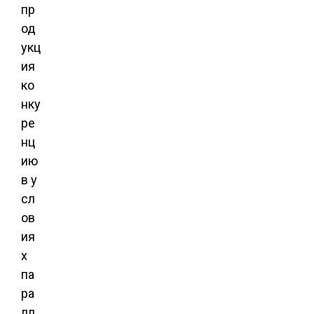
пр
од
укц
ия
ко
нку
ре
нц
ию
в у
сл
ов
ия
х
па
ра
лл