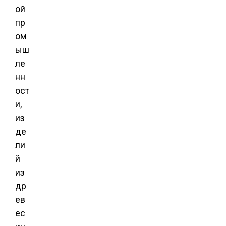
ой
пр
ом
ыш
ле
нн
ост
и,
из
де
ли
й
из
др
ев
ес