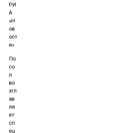
РИ
А
«Н
ов
ост
и»
По
со
л
во
згл
ав
ля
ет
сп
ец