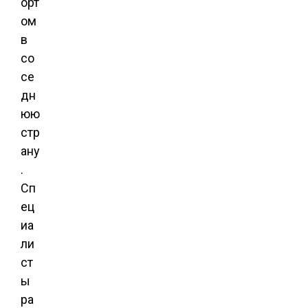
орт
ом
в
со
се
дн
юю
стр
ану
.
Сп
ец
иа
ли
ст
ы
ра