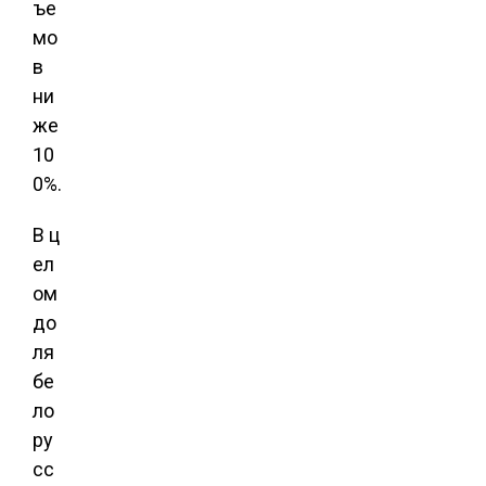
ъе
мо
в
ни
же
10
0%.
В ц
ел
ом
до
ля
бе
ло
ру
сс