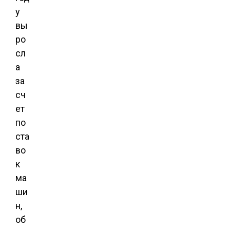
у
вы
ро
сл
а
за
сч
ет
по
ста
во
к
ма
ши
н,
об