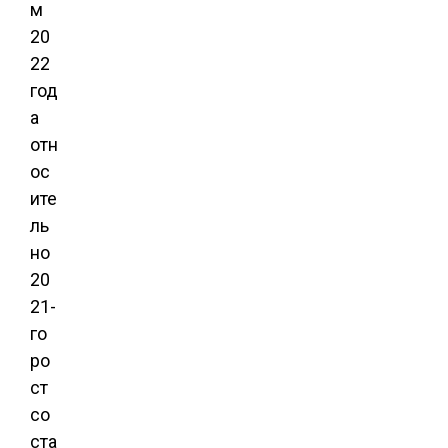
м
20
22
год
а
отн
ос
ите
ль
но
20
21-
го
ро
ст
со
ста