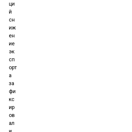
ци
й
сн
иж
ен
ие
эк
сп
орт
а
за
фи
кс
ир
ов
ал
и