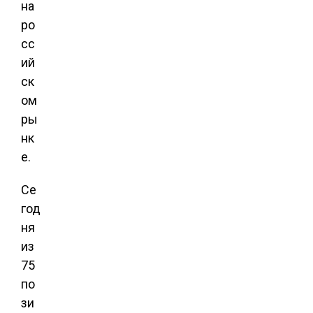
на
ро
сс
ий
ск
ом
ры
нк
е.
Се
год
ня
из
75
по
зи