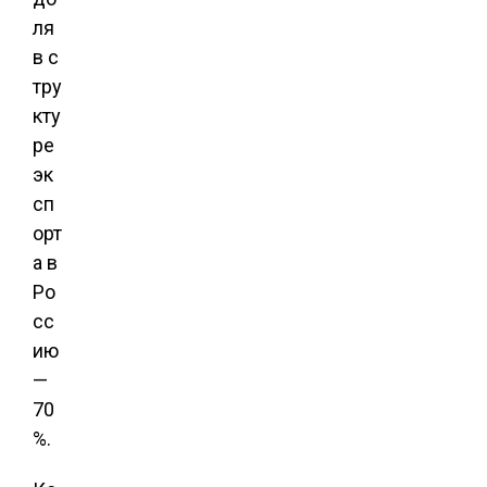
ля
в с
тру
кту
ре
эк
сп
орт
а в
Ро
сс
ию
—
70
%.