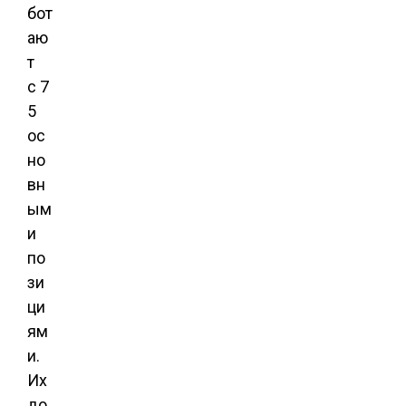
бот
аю
т
с 7
5
ос
но
вн
ым
и
по
зи
ци
ям
и.
Их
до