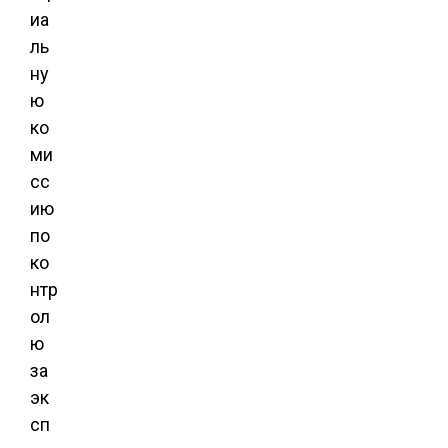
иа
ль
ну
ю
ко
ми
сс
ию
по
ко
нтр
ол
ю
за
эк
сп