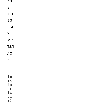
ин
ы
и ч
ер
ны
х
ме
тал
ло
в.
In
th
is
ar
ti
cl
e: