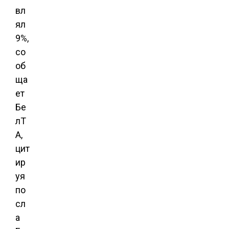
вл
ял
9%,
со
об
ща
ет
Бе
лТ
А,
цит
ир
уя
по
сл
а