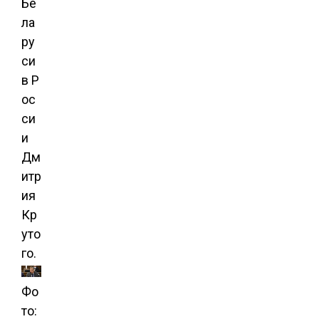
Бе
ла
ру
си
в Р
ос
си
и
Дм
итр
ия
Кр
уто
го.
Фо
то: