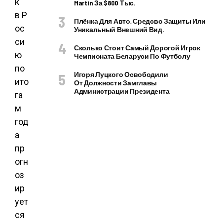
к
Martin За $800 Тыс.
в Р
Плёнка Для Авто, Средсво Защиты Или
ос
Уникальный Внешний Вид.
си
Сколько Стоит Самый Дорогой Игрок
ю
Чемпионата Беларуси По Футболу
по
Игоря Луцкого Освободили
ито
От Должности Замглавы
Администрации Президента
га
м
год
а
пр
огн
оз
ир
ует
ся