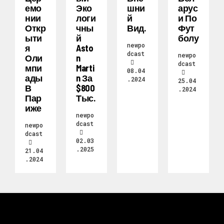
Емо
Эко
Шни
Арус
Нии
Логи
Й
И По
Откр
Чны
Вид.
Фут
Ыти
Й
Болу
newpo
Я
Asto
dcast
newpo
Оли
N
dcast
Мпи
Marti
08.04
Ады
N За
.2024
25.04
В
$800
.2024
Пар
Тыс.
Иже
newpo
dcast
newpo
dcast
02.03
.2025
21.04
.2024