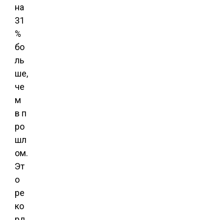
на
31
%
бо
ль
ше,
че
м
в п
ро
шл
ом.
Эт
о
ре
ко
рд