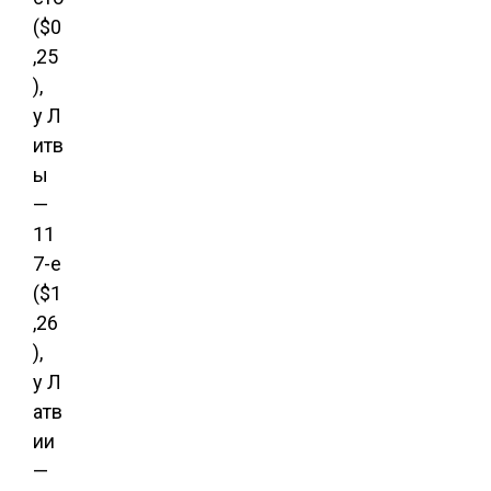
($0
,25
),
у Л
итв
ы
—
11
7-е
($1
,26
),
у Л
атв
ии
—