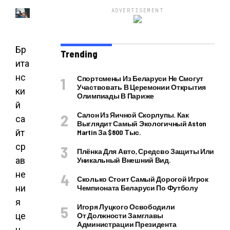
ADVERTISEMENT
Бр
Trending
ита
нс
Спортсмены Из Беларуси Не Смогут
Участвовать В Церемонии Открытия
ки
Олимпиады В Париже
й
Салон Из Яичной Скорлупы. Как
са
Выглядит Самый Экологичный Aston
йт
Martin За $800 Тыс.
ср
Плёнка Для Авто, Средсво Защиты Или
ав
Уникальный Внешний Вид.
не
Сколько Стоит Самый Дорогой Игрок
ни
Чемпионата Беларуси По Футболу
я
Игоря Луцкого Освободили
це
От Должности Замглавы
Администрации Президента
н