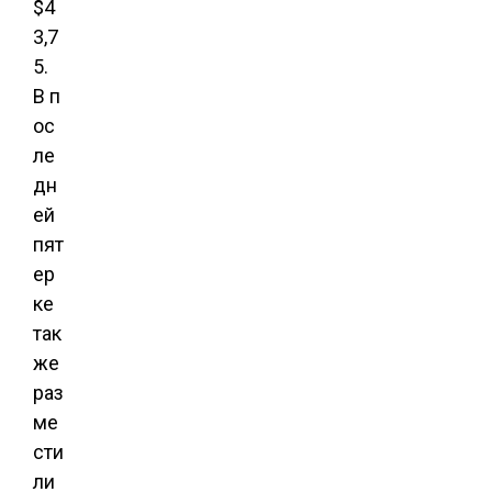
$4
3,7
5.
В п
ос
ле
дн
ей
пят
ер
ке
так
же
раз
ме
сти
ли