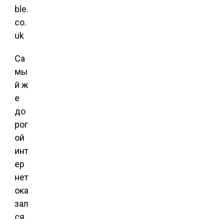
ble.
co.
uk
Са
мы
й ж
е
до
рог
ой
инт
ер
нет
ока
зал
ся