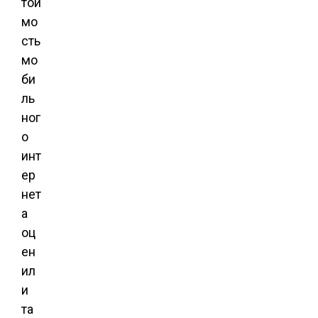
тои
мо
сть
мо
би
ль
ног
о
инт
ер
нет
а
оц
ен
ил
и
та