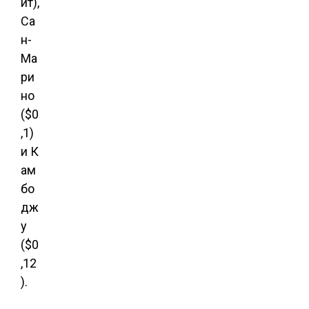
йт),
Са
н-
Ма
ри
но
($0
,1)
и К
ам
бо
дж
у
($0
,12
).