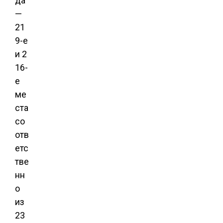
да
—
21
9-е
и 2
16-
е
ме
ста
со
отв
етс
тве
нн
о
из
23