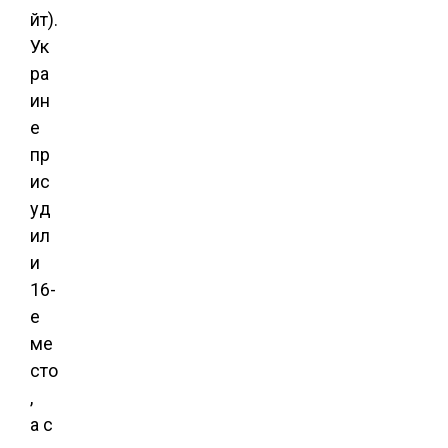
йт).
Ук
ра
ин
е
пр
ис
уд
ил
и
16-
е
ме
сто
,
а с