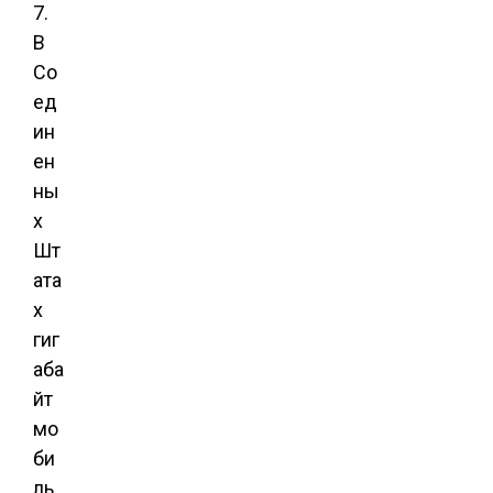
7.
В
Со
ед
ин
ен
ны
х
Шт
ата
х
гиг
аба
йт
мо
би
ль