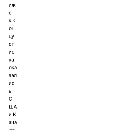
иж
е
к к
он
цу
сп
ис
ка
ока
зал
ис
ь
С
ША
и К
ана