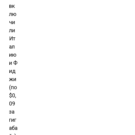
вк
лю
чи
ли
Ит
ал
ию
и Ф
ид
жи
(по
$0,
09
за
гиг
аба