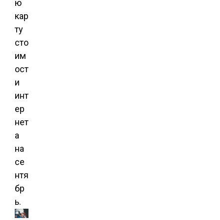
ю
кар
ту
сто
им
ост
и
инт
ер
нет
а
на
се
нтя
бр
ь.