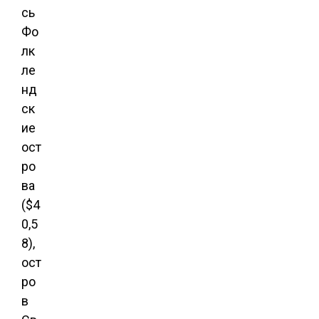
сь
Фо
лк
ле
нд
ск
ие
ост
ро
ва
($4
0,5
8),
ост
ро
в