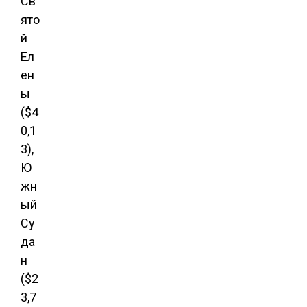
Св
ято
й
Ел
ен
ы
($4
0,1
3),
Ю
жн
ый
Су
да
н
($2
3,7