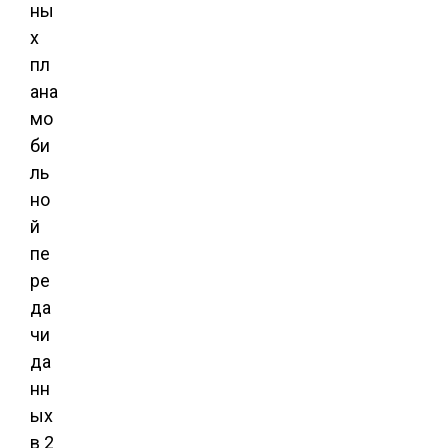
ны
х
пл
ана
мо
би
ль
но
й
пе
ре
да
чи
да
нн
ых
в 2