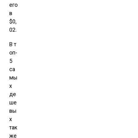
его
в
$0,
02.
В т
оп-
5
са
мы
х
де
ше
вы
х
так
же