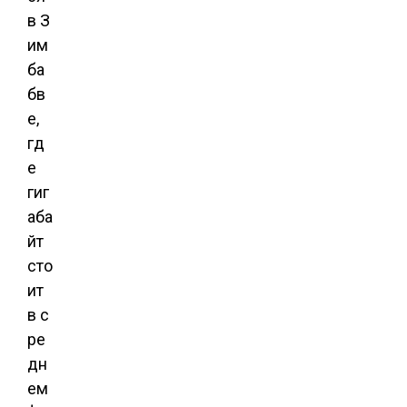
в З
им
ба
бв
е,
гд
е
гиг
аба
йт
сто
ит
в с
ре
дн
ем