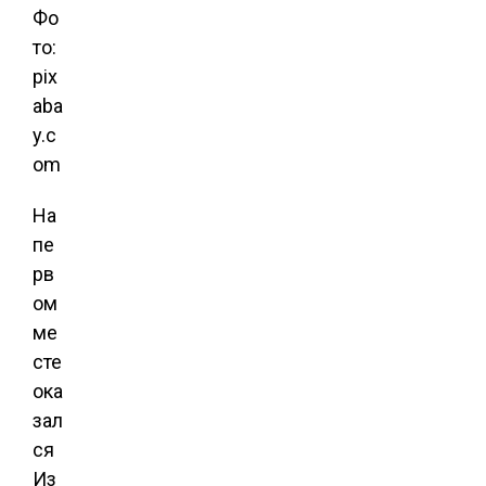
Фо
то:
pix
aba
y.c
om
На
пе
рв
ом
ме
сте
ока
зал
ся
Из