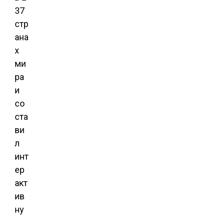
37
стр
ана
х
ми
ра
и
со
ста
ви
л
инт
ер
акт
ив
ну