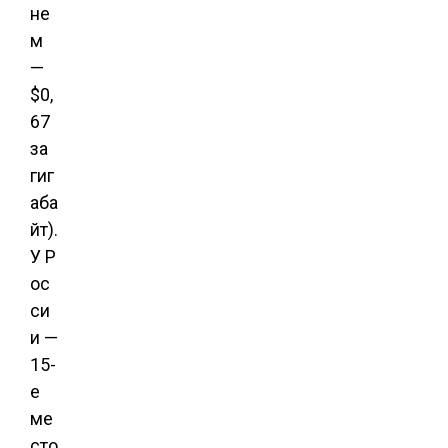
не
м
—
$0,
67
за
гиг
аба
йт).
У Р
ос
си
и —
15-
е
ме
сто