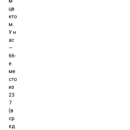
м
цв
ето
м.
У н
ас
—
66-
е
ме
сто
из
23
7
(в
ср
ед