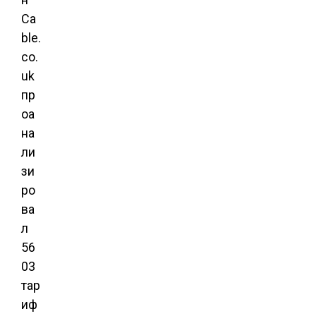
Ca
ble.
co.
uk
пр
оа
на
ли
зи
ро
ва
л
56
03
тар
иф