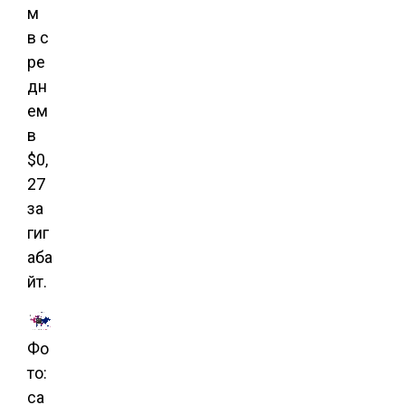
м
в с
ре
дн
ем
в
$0,
27
за
гиг
аба
йт.
Фо
то:
ca