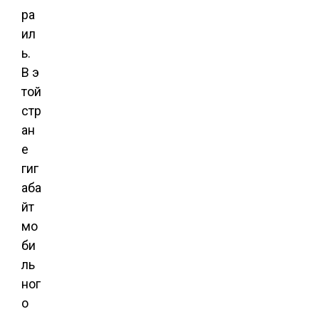
ра
ил
ь.
В э
той
стр
ан
е
гиг
аба
йт
мо
би
ль
ног
о