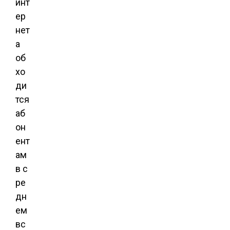
инт
ер
нет
а
об
хо
ди
тся
аб
он
ент
ам
в с
ре
дн
ем
вс