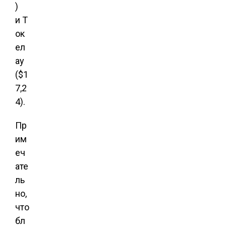
)
и Т
ок
ел
ау
($1
7,2
4).
Пр
им
еч
ате
ль
но,
что
бл