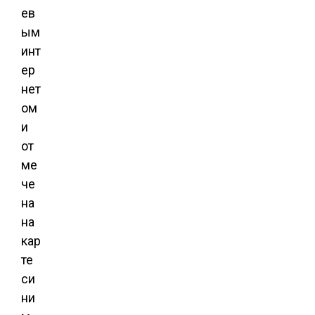
ев
ым
инт
ер
нет
ом
и
от
ме
че
на
на
кар
те
си
ни