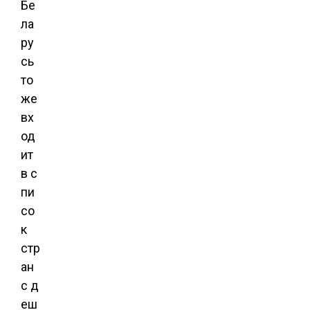
Бе
ла
ру
сь
то
же
вх
од
ит
в с
пи
со
к
стр
ан
с д
еш